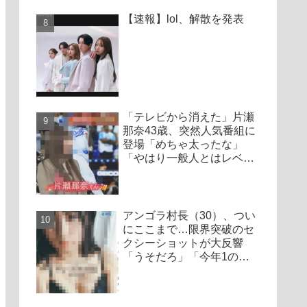
【速報】lol、解散を発表
「テレビから消えた」片瀬
那奈43歳、突然人気番組に
登場「めちゃ太ったな」
「やはり一般人とはレベル
が違う」
アンゴラ村長（30）、つい
にここまで…限界突破のセ
クシーショットが大反響
「うそだろ」「今年1の衝
撃かも」