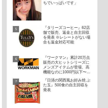
ちでいっぱいです」
『タリーズコーヒー』62店
舗で販売、返金と自主回収
を発表 ※レシートがない場
合も返金対応可能
『ワークマン』累計20万点
販売の大ヒットシリーズに
メンズアイテムが登場、高
機能なのに1000円以下〜の
圧倒的コスパ
『日清の関西風お好み焼 ぶ
た玉』500食の自主回収を
発表