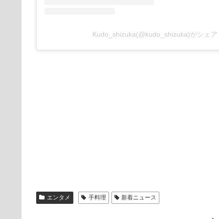
Kudo_shizuka(@kudo_shizuka)がシ
エンタメ
手料理
新着ニュース