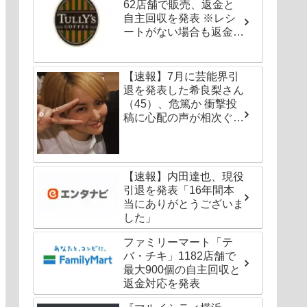
62店舗で販売、返金と
自主回収を発表 ※レシ
ートがない場合も返金対
応可能
【速報】7月に芸能界引
退を発表した希良梨さん
（45）、危篤か 衝撃投
稿に心配の声が相次ぐ
「たくさんの仲間が待っ
てる」「帰ってこないと
駄目だよ」
【速報】内田達也、現役
引退を発表「16年間本
当にありがとうございま
した」
ファミリーマート「テ
バ・チキ」1182店舗で
最大900個の自主回収と
返金対応を発表