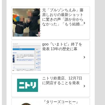
元「ブルゾンちえみ」藤
原しおりの最新ショット
に驚きの声「誰か分から
なかった」「もう結婚し
ちゃいなよ」
goo『いまトピ』終了を
発表 13年の歴史に幕
ニトリ鈴鹿店、12月7日
に閉店することを発表
『タリーズコーヒー』