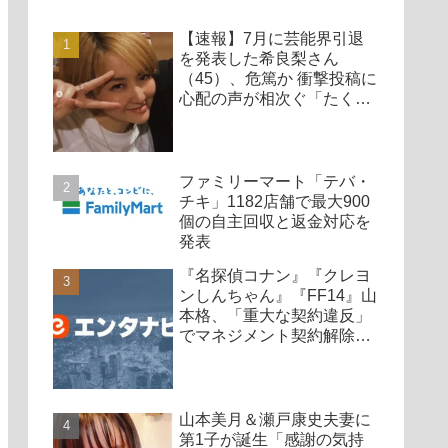
【速報】7月に芸能界引退
を発表した希良梨さん
（45）、危篤か 衝撃投稿に
心配の声が相次ぐ「たくさ
んの仲間が待ってる」「帰
ってこないと駄目だよ」
ファミリーマート「テバ・
チキ」1182店舗で最大900
個の自主回収と返金対応を
発表
『名探偵コナン』『クレヨ
ンしんちゃん』『FF14』山
本格、「重大な契約違反」
でマネジメント契約解除、
廃業も発表
山本美月＆瀬戸康史夫妻に
第1子が誕生「感謝の気持