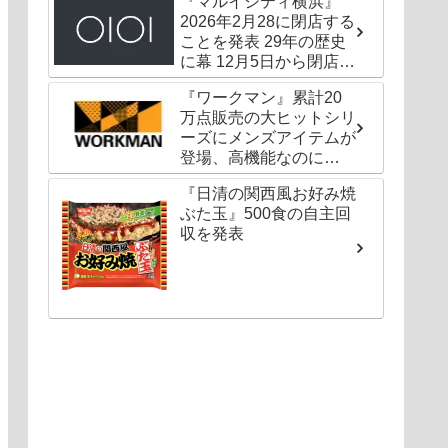
『マルイシティ横浜』
2026年2月28に閉店する
ことを発表 29年の歴史
に幕 12月5日から閉店セ
ールも
『ワークマン』累計20
万点販売の大ヒットシリ
ーズにメンズアイテムが
登場、高機能なのに
1000円以下〜の圧倒的
『日清の関西風お好み焼
コスパ
ぶた玉』500食の自主回
収を発表