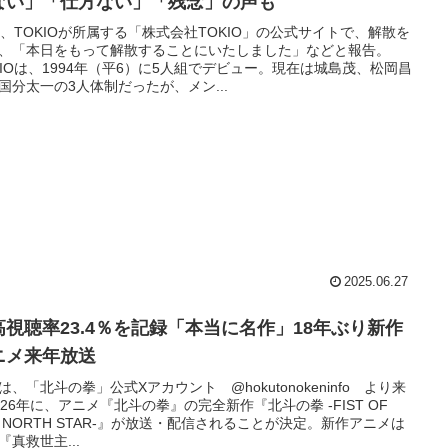
ない」「仕方ない」「残念」の声も
日、TOKIOが所属する「株式会社TOKIO」の公式サイトで、解散を
、「本日をもって解散することにいたしました」などと報告。
KIOは、1994年（平6）に5人組でデビュー。現在は城島茂、松岡昌
国分太一の3人体制だったが、メン...
2025.06.27
高視聴率23.4％を記録「本当に名作」18年ぶり新作
ニメ来年放送
は、「北斗の拳」公式Xアカウント @hokutonokeninfo より来
026年に、アニメ『北斗の拳』の完全新作『北斗の拳 -FIST OF
E NORTH STAR-』が放送・配信されることが決定。新作アニメは
『真救世主...