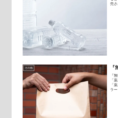
売さ
『
その他
『無
「薬
「薬
ラー