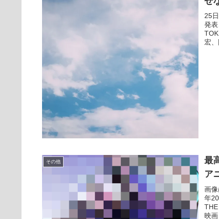
せ
25
発表
TO
宏、
最
その他
ア
画像
年2
TH
映画