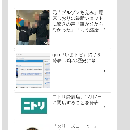
元「ブルゾンちえみ」藤
原しおりの最新ショット
に驚きの声「誰か分から
なかった」「もう結婚し
ちゃいなよ」
goo『いまトピ』終了を
発表 13年の歴史に幕
ニトリ鈴鹿店、12月7日
に閉店することを発表
『タリーズコーヒー』