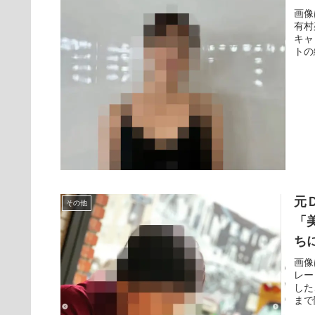
画像は
有村
キャ
トの
元
その他
「
ち
画像
レー
した
まで