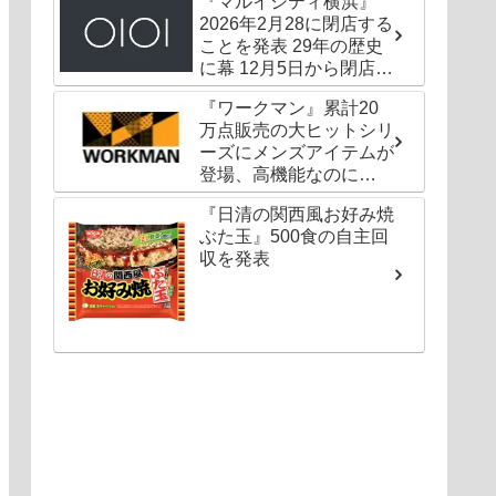
『マルイシティ横浜』
2026年2月28に閉店する
ことを発表 29年の歴史
に幕 12月5日から閉店セ
ールも
『ワークマン』累計20
万点販売の大ヒットシリ
ーズにメンズアイテムが
登場、高機能なのに
1000円以下〜の圧倒的
『日清の関西風お好み焼
コスパ
ぶた玉』500食の自主回
収を発表