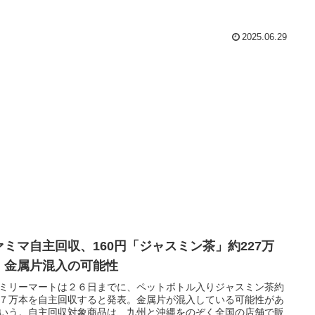
2025.06.29
ァミマ自主回収、160円「ジャスミン茶」約227万
、金属片混入の可能性
ミリーマートは２６日までに、ペットボトル入りジャスミン茶約
７万本を自主回収すると発表。金属片が混入している可能性があ
いう。自主回収対象商品は、九州と沖縄をのぞく全国の店舗で販