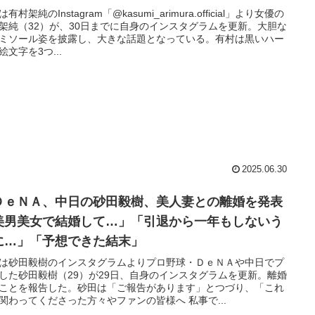
有村架純のInstagram「@kasumi_arimura.official」より女優の
架純（32）が、30日までに自身のインスタグラムを更新。大胆な
ミソール姿を披露し、大きな話題となっている。有村は黒いハー
絵文字を3つ...
2025.06.30
ＤｅＮＡ、中日の砂田毅樹、美人妻との離婚を発表
美男美女で結婚して…」「引退から一年もしないう
に…」「予想できた結末」
は砂田毅樹のインスタグラムよりプロ野球・ＤｅＮＡや中日でプ
した砂田毅樹（29）が29日、自身のインスタグラムを更新。離婚
ことを報告した。砂田は「ご報告があります」とつづり、「これ
関わってくださった方々やファンの皆様へ 私事で...