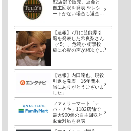
62店舗で販売、返金と
自主回収を発表 ※レシ
ートがない場合も返金対
応可能
【速報】7月に芸能界引
退を発表した希良梨さん
（45）、危篤か 衝撃投
稿に心配の声が相次ぐ
「たくさんの仲間が待っ
てる」「帰ってこないと
駄目だよ」
【速報】内田達也、現役
引退を発表「16年間本
当にありがとうございま
した」
ファミリーマート「テ
バ・チキ」1182店舗で
最大900個の自主回収と
返金対応を発表