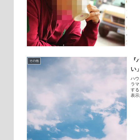
『
その他
い
ハウ
ラマ
する
表示が