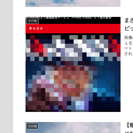
ま
その他
ピ
画像
ぇる
ート
され
【
その他