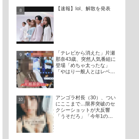
【速報】lol、解散を発表
「テレビから消えた」片瀬
那奈43歳、突然人気番組に
登場「めちゃ太ったな」
「やはり一般人とはレベル
が違う」
アンゴラ村長（30）、つい
にここまで…限界突破のセ
クシーショットが大反響
「うそだろ」「今年1の衝
撃かも」