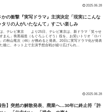
2025.06.28
さかの衝撃『実写ドラマ』主演決定「現実にこんな
ッタリの人がいたなんて」すごい楽しみ
は、テレビ東京 より25日、テレビ東京は、新ドラマ「笑ゥせ
すまん」喪黒福造（もぐろふくぞう）役を、お笑いトリオ「ロバ
」の秋山竜次（46）が務めると発表。20日に実写ドラマ化が発表
た後に、ネット上で主演予想合戦が繰り広げられ...
2025.06.28
報告】突然の解散発表、廃業へ…30年に終止符「許