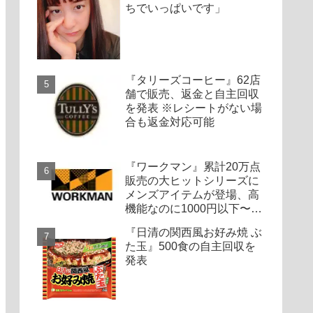
ちでいっぱいです」
『タリーズコーヒー』62店
舗で販売、返金と自主回収
を発表 ※レシートがない場
合も返金対応可能
『ワークマン』累計20万点
販売の大ヒットシリーズに
メンズアイテムが登場、高
機能なのに1000円以下〜の
圧倒的コスパ
『日清の関西風お好み焼 ぶ
た玉』500食の自主回収を
発表