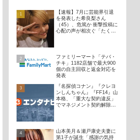
【速報】7月に芸能界引退
を発表した希良梨さん
（45）、危篤か 衝撃投稿に
心配の声が相次ぐ「たくさ
んの仲間が待ってる」「帰
ってこないと駄目だよ」
ファミリーマート「テバ・
チキ」1182店舗で最大900
個の自主回収と返金対応を
発表
『名探偵コナン』『クレヨ
ンしんちゃん』『FF14』山
本格、「重大な契約違反」
でマネジメント契約解除、
廃業も発表
山本美月＆瀬戸康史夫妻に
第1子が誕生「感謝の気持