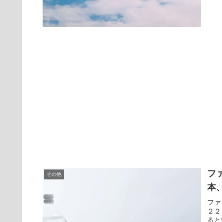
フ
その他
本
ファ
２２
ると