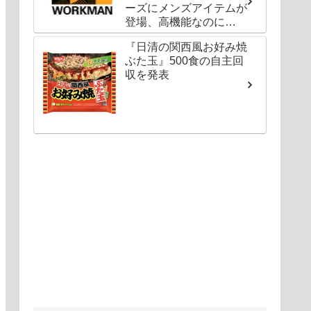
ーズにメンズアイテムが
登場、高機能なのに
1000円以下〜の圧倒的
『日清の関西風お好み焼
コスパ
ぶた玉』500食の自主回
収を発表