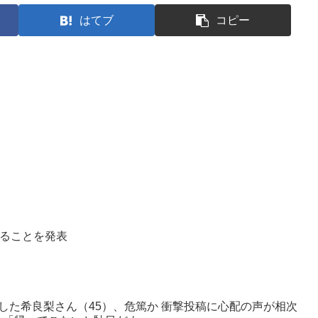
はてブ
コピー
することを発表
した希良梨さん（45）、危篤か 衝撃投稿に心配の声が相次