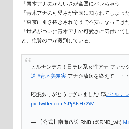
「青木アナのかわいさが全国にバレちゃう」
「青木アナの可愛さが全国に知られてしまっ
「東京に引き抜きされそうで不安になってきた
「世界がついに青木アナの可愛さに気付いて
と、絶賛の声が殺到している。
ヒルナンデス！日テレ系女性アナ ファッ
送
#青木美奈実
アナ🎉放送を終えて・・・
応援ありがとうございました‼︎🥰
#ヒルナ
pic.twitter.com/sPjSNHkZiM
— 【公式】南海放送 RNB (@RNB_wit)
Ma