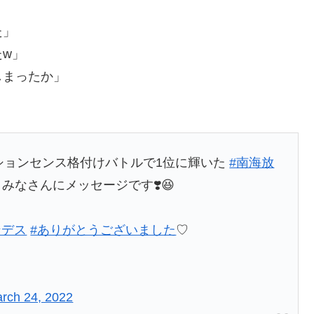
た」
w」
しまったか」
ションセンス格付けバトルで1位に輝いた
#南海放
みなさんにメッセージです❣️😆
ンデス
#ありがとうございました
♡
rch 24, 2022