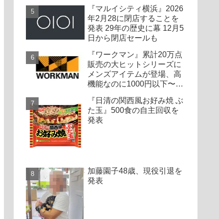
『マルイシティ横浜』2026
年2月28に閉店することを
発表 29年の歴史に幕 12月5
日から閉店セールも
『ワークマン』累計20万点
販売の大ヒットシリーズに
メンズアイテムが登場、高
機能なのに1000円以下〜の
圧倒的コスパ
『日清の関西風お好み焼 ぶ
た玉』500食の自主回収を
発表
加藤園子48歳、現役引退を
発表