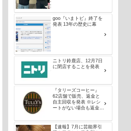
goo『いまトピ』終了を
発表 13年の歴史に幕
ニトリ鈴鹿店、12月7日
に閉店することを発表
『タリーズコーヒー』
62店舗で販売、返金と
自主回収を発表 ※レシ
ートがない場合も返金対
応可能
【速報】7月に芸能界引