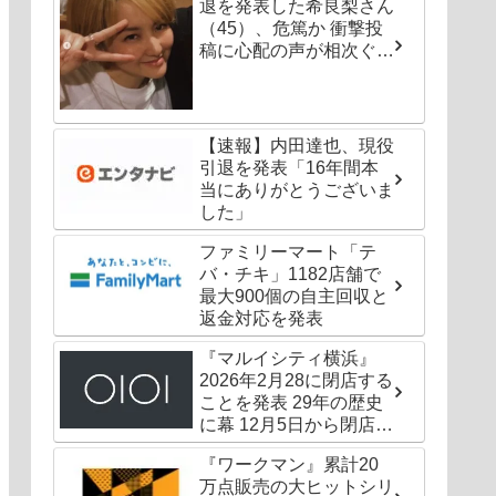
退を発表した希良梨さん
（45）、危篤か 衝撃投
稿に心配の声が相次ぐ
「たくさんの仲間が待っ
てる」「帰ってこないと
駄目だよ」
【速報】内田達也、現役
引退を発表「16年間本
当にありがとうございま
した」
ファミリーマート「テ
バ・チキ」1182店舗で
最大900個の自主回収と
返金対応を発表
『マルイシティ横浜』
2026年2月28に閉店する
ことを発表 29年の歴史
に幕 12月5日から閉店セ
ールも
『ワークマン』累計20
万点販売の大ヒットシリ