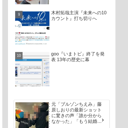
木村拓哉主演『未来への10
カウント』打ち切りへ
goo『いまトピ』終了を発
表 13年の歴史に幕
元「ブルゾンちえみ」藤
原しおりの最新ショット
に驚きの声「誰か分から
なかった」「もう結婚し
ちゃいなよ」