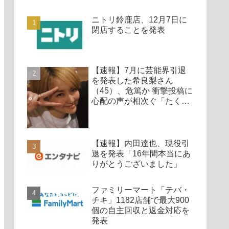
ニトリ鈴鹿店、12月7日に
閉店することを発表
【速報】7月に芸能界引退
を発表した希良梨さん
（45）、危篤か 衝撃投稿に
心配の声が相次ぐ「たくさ
んの仲間が待ってる」「帰
ってこないと駄目だよ」
【速報】内田達也、現役引
退を発表「16年間本当にあ
りがとうございました」
ファミリーマート「テバ・
チキ」1182店舗で最大900
個の自主回収と返金対応を
発表