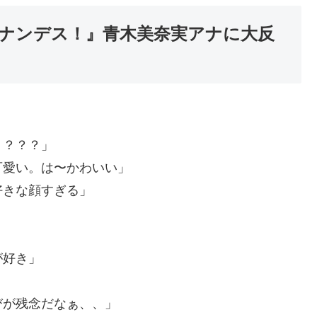
ナンデス！』青木美奈実アナに大反
？？？？」
可愛い。は〜かわいい」
好きな顔すぎる」
が好き」
びが残念だなぁ、、」