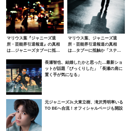
マリウス葉『ジャニーズ退
マリウス葉、ジャニーズ退
所・芸能界引退報道』の真相
所・芸能界引退報道の真相
は…ジャニーズタブーに抵触
は…タブーに抵触か「ステー
か「本当に退所するの？」疑
ジに立つ姿が見たい」「引退
長瀬智也、結婚したかと思った…最新ショ
問の声
すればいい」の声
ットが話題「びっくりした」「長瀬の肩に
置く手が気になる」
元ジャニーズJr.大東立樹、滝沢秀明率いる
TO BEへ合流！オフィシャルページも開設