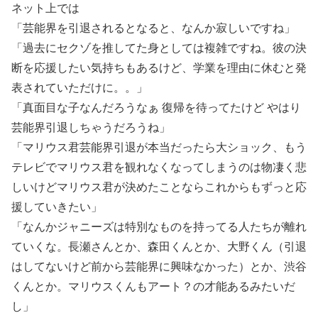
ネット上では
「芸能界を引退されるとなると、なんか寂しいですね」
「過去にセクゾを推してた身としては複雑ですね。彼の決
断を応援したい気持ちもあるけど、学業を理由に休むと発
表されていただけに。。」
「真面目な子なんだろうなぁ 復帰を待ってたけど やはり
芸能界引退しちゃうだろうね」
「マリウス君芸能界引退が本当だったら大ショック、もう
テレビでマリウス君を観れなくなってしまうのは物凄く悲
しいけどマリウス君が決めたことならこれからもずっと応
援していきたい」
「なんかジャニーズは特別なものを持ってる人たちが離れ
ていくな。長瀬さんとか、森田くんとか、大野くん（引退
はしてないけど前から芸能界に興味なかった）とか、渋谷
くんとか。マリウスくんもアート？の才能あるみたいだ
し」