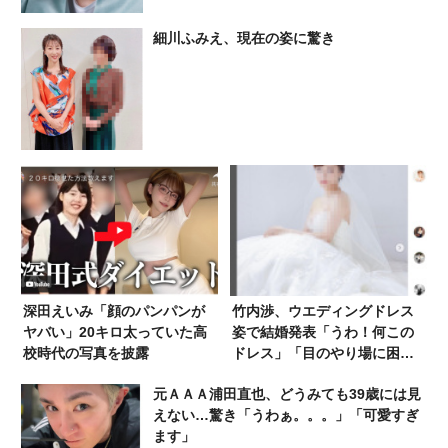
細川ふみえ、現在の姿に驚き
深田えいみ「顔のパンパンが
竹内渉、ウエディングドレス
ヤバい」20キロ太っていた高
姿で結婚発表「うわ！何この
校時代の写真を披露
ドレス」「目のやり場に困
る」お相手は…
元ＡＡＡ浦田直也、どうみても39歳には見
えない…驚き「うわぁ。。。」「可愛すぎ
ます」