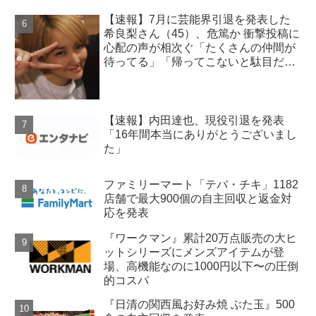
【速報】7月に芸能界引退を発表した
希良梨さん（45）、危篤か 衝撃投稿に
心配の声が相次ぐ「たくさんの仲間が
待ってる」「帰ってこないと駄目だ
よ」
【速報】内田達也、現役引退を発表
「16年間本当にありがとうございまし
た」
ファミリーマート「テバ・チキ」1182
店舗で最大900個の自主回収と返金対
応を発表
『ワークマン』累計20万点販売の大ヒ
ットシリーズにメンズアイテムが登
場、高機能なのに1000円以下〜の圧倒
的コスパ
『日清の関西風お好み焼 ぶた玉』500