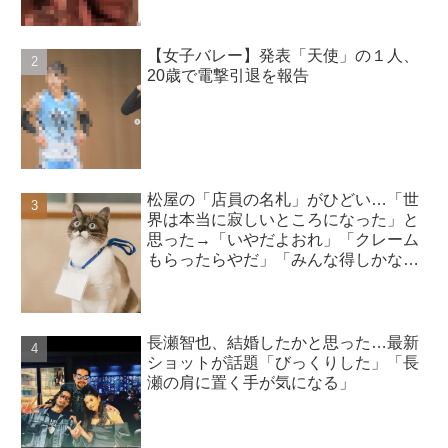
【女子バレー】発表「天使」の１人、
20歳で電撃引退を報告
松屋の「店員の名札」がひどい…「世
界は本当に寂しいところになった」と
思った→「いやだよおれ」「クレーム
もらったらやだ」「みんな得しかな
い」
長瀬智也、結婚したかと思った…最新
ショットが話題「びっくりした」「長
瀬の肩に置く手が気になる」