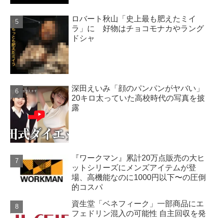
ロバート秋山「史上最も肥えたミイ
ラ」に 好物はチョコモナカやラング
ドシャ
深田えいみ「顔のパンパンがヤバい」
20キロ太っていた高校時代の写真を披
露
『ワークマン』累計20万点販売の大ヒ
ットシリーズにメンズアイテムが登
場、高機能なのに1000円以下〜の圧倒
的コスパ
資生堂「ベネフィーク」一部商品にエ
フェドリン混入の可能性 自主回収を発