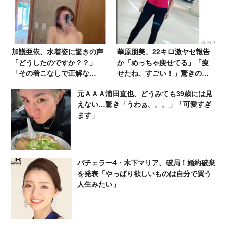
加護亜依、水着姿に驚きの声
華原朋美、22キロ激ヤセ報告
「どうしたのですか？？」
か「めっちゃ痩せてる」「痩
「その着こなしで正解な
せたね、すごい！」驚きの声
の？」
が殺到
元ＡＡＡ浦田直也、どうみても39歳には見
えない…驚き「うわぁ。。。」「可愛すぎ
ます」
バチェラー4・木下マリア、破局！婚約破棄
を発表「やっぱり欲しいものは自分で買う
人生みたい」