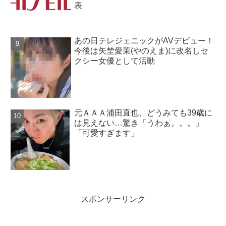
表
あの日テレジェニックがAVデビュー！
今後は矢埜愛茉(やのえま)に改名しセ
クシー女優として活動
元ＡＡＡ浦田直也、どうみても39歳に
は見えない…驚き「うわぁ。。。」
「可愛すぎます」
スポンサーリンク