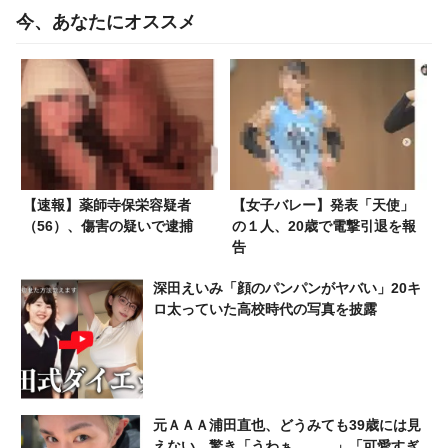
今、あなたにオススメ
【速報】薬師寺保栄容疑者
【女子バレー】発表「天使」
（56）、傷害の疑いで逮捕
の１人、20歳で電撃引退を報
告
深田えいみ「顔のパンパンがヤバい」20キ
ロ太っていた高校時代の写真を披露
元ＡＡＡ浦田直也、どうみても39歳には見
えない…驚き「うわぁ。。。」「可愛すぎ