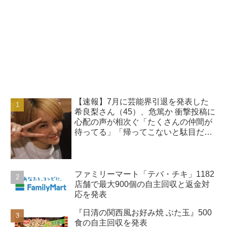
【速報】7月に芸能界引退を発表した
希良梨さん（45）、危篤か 衝撃投稿に
心配の声が相次ぐ「たくさんの仲間が
待ってる」「帰ってこないと駄目だ
よ」
ファミリーマート「テバ・チキ」1182
店舗で最大900個の自主回収と返金対
応を発表
『日清の関西風お好み焼 ぶた玉』500
食の自主回収を発表