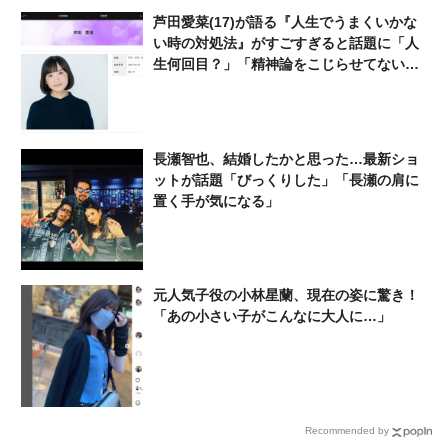
→「いやだよおれ」「クレー
芦田愛菜(17)が語る『人生でうまくいかな
ムもらったらやだ」「みんな
い時の対処法』がすごすぎると話題に「人
得しかない」
生何回目？」「精神論をこじらせてない
か？」
長瀬智也、結婚したかと思った…最新ショ
ットが話題「びっくりした」「長瀬の肩に
置く手が気になる」
元人気子役の小林星蘭、現在の姿に驚き！
「あの小さい子がこんなに大人に…」
Recommended by