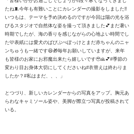
「皆様いかがお過ごしでしょうか⁉️段々寒くなってきまし
たね🧵今年も有難いことにカレンダーの撮影をしました‼️
いつもは、テーマを予め決めるのですが今回は陽の光を浴
びるスタジオで自然体な姿を撮って頂きました💕まだ暑い
時期でしたが、海の香りを感じながらの心地よい時間でし
た🩷表紙には愛犬のぱぴぷぺぽっけとまだ赤ちゃんのニャ
ンちゅうも一緒です😆🎁毎年お願いしていますが、来年
も皆様のお家にお邪魔出来たら嬉しいです🥹🙏💕#季節の
変わり目お身体大切にしてくださいね#衣替えは終わりま
したか？#私はまだ、、、」
とつづり、新しいカレンダーからの写真をアップ。胸元あ
らわなキャミソール姿や、美脚が際立つ写真が投稿されて
いる。