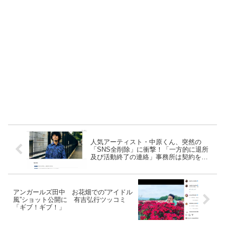
人気アーティスト・中原くん、突然の
「SNS全削除」に衝撃！「一方的に退所
及び活動終了の連絡」事務所は契約を解
除
アンガールズ田中 お花畑での“アイドル
風”ショット公開に 有吉弘行ツッコミ
「ギブ！ギブ！」