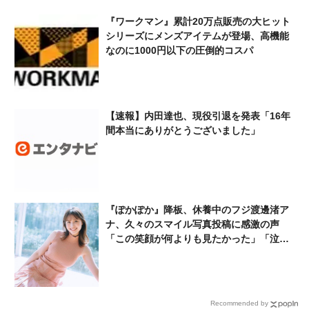
り、芸能界引退の危機だった
『ワークマン』累計20万点販売の大ヒット
シリーズにメンズアイテムが登場、高機能
なのに1000円以下の圧倒的コスパ
【速報】内田達也、現役引退を発表「16年
間本当にありがとうございました」
『ぽかぽか』降板、休養中のフジ渡邊渚ア
ナ、久々のスマイル写真投稿に感激の声
「この笑顔が何よりも見たかった」「泣き
ます」「かなり痩せてしまったけど…」
Recommended by