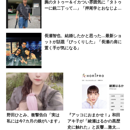
腕のタトゥー＆イカつい雰囲気に「タトゥ
ーに銃二丁って…」「押尾学とおなじよう
な空気を感じた」「スノボは平野君」
長瀬智也、結婚したかと思った…最新ショ
ットが話題「びっくりした」「長瀬の肩に
置く手が気になる」
野田ひとみ、衝撃告白「実は
『アッコにおまかせ！』和田
私には今7カ月の娘がいます」
アキ子が「綾瀬はるかの黒歴
史に触れた」と反響…激太