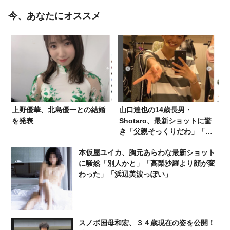
今、あなたにオススメ
上野優華、北島優一との結婚
山口達也の14歳長男・
を発表
Shotaro、最新ショットに驚
き「父親そっくりだわ」「似
てるね〜」左手薬指の指輪
本仮屋ユイカ、胸元あらわな最新ショット
が…
に騒然「別人かと」「高梨沙羅より顔が変
わった」「浜辺美波っぽい」
スノボ国母和宏、３４歳現在の姿を公開！