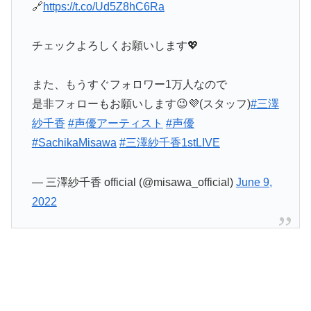
🔗
https://t.co/Ud5Z8hC6Ra
チェックよろしくお願いします💖
また、もうすぐフォロワー1万人なので
是非フォローもお願いします😉💜(スタッフ)
#三澤
紗千香
#声優アーティスト
#声優
#SachikaMisawa
#三澤紗千香1stLIVE
— 三澤紗千香 official (@misawa_official)
June 9,
2022