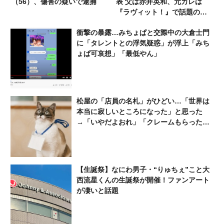
（56）、傷害の疑いで逮捕
表 父は赤井英和、元カレは
『ラヴィット！』で話題の人
気タレント
衝撃の暴露…みちょぱと交際中の大倉士門
に「タレントとの浮気疑惑」が浮上「みち
ょぱ可哀想」「最低やん」
松屋の「店員の名札」がひどい…「世界は
本当に寂しいところになった」と思った
→「いやだよおれ」「クレームもらったら
やだ」「みんな得しかない」
【生誕祭】なにわ男子・“りゅちぇ”こと大
西流星くんの生誕祭が開催！ファンアート
が凄いと話題