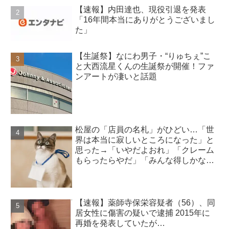
【速報】内田達也、現役引退を発表
「16年間本当にありがとうございまし
た」
【生誕祭】なにわ男子・“りゅちぇ”こ
と大西流星くんの生誕祭が開催！ファ
ンアートが凄いと話題
松屋の「店員の名札」がひどい…「世
界は本当に寂しいところになった」と
思った→「いやだよおれ」「クレーム
もらったらやだ」「みんな得しかな
い」
【速報】薬師寺保栄容疑者（56）、同
居女性に傷害の疑いで逮捕 2015年に
再婚を発表していたが…