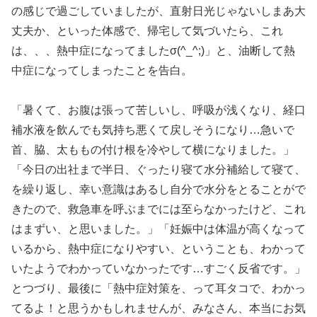
の感じで過ごしていましたが、直射日光じゃないしまあ大
丈夫か、といった体感で、帰宅して気づいたら、これ
は、、、熱中症になってましたσ(^_^;)」と、油断して熱
中症になってしまったことを告白。
「暑くて、お腹は張って苦しいし、呼吸が浅くなり、経口
補水液を飲んでも気持ち悪くて戻しそうになり…急いで
首、脇、太ももの付け根を冷やして横になりました。」
「今日の出社まで半日、ぐったり寝て水分補給して寝て、
を繰り返し、幸い意識はあるし自分で水分をとることがで
きたので、救急車を呼ぶまでには至らなかったけど、これ
はまずい、と思いました。」「妊娠中は体温が高くなって
いるから、熱中症になりやすい、ということも、わかって
いたようでわかっていなかったです…すごく反省です。」
とつづり、最後に「熱中症対策を、って耳タコで、わかっ
てるよ！と思うかもしれませんが、みなさん、本当にお気