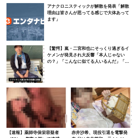
アナクロニスティックが解散を発表「解散
理由は皆さんが思ってる感じで大体あって
ます」
【驚愕】嵐・二宮和也にそっくり過ぎるイ
ケメンが発見され大反響「本人じゃない
の？」「こんなに似てる人いるんだ」「ニ
ノよりのニノ」京都大学出身の超エリート
か
【速報】薬師寺保栄容疑者
赤井沙希、現役引退を電撃発