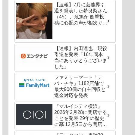
【速報】7月に芸能界引
退を発表した希良梨さん
（45）、危篤か 衝撃投
稿に心配の声が相次ぐ
「たくさんの仲間が待っ
てる」「帰ってこないと
駄目だよ」
【速報】内田達也、現役
引退を発表「16年間本
当にありがとうございま
した」
ファミリーマート「テ
バ・チキ」1182店舗で
最大900個の自主回収と
返金対応を発表
『マルイシティ横浜』
2026年2月28に閉店する
ことを発表 29年の歴史
に幕 12月5日から閉店セ
ールも