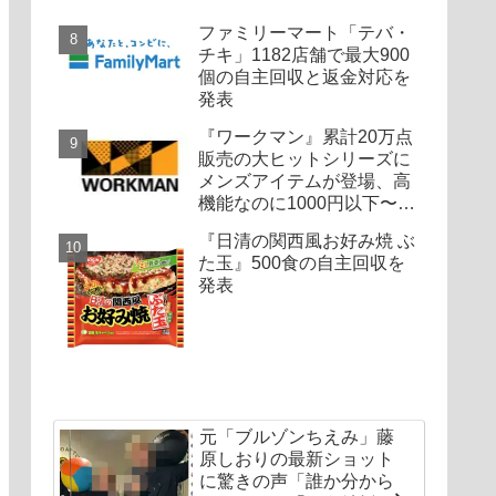
ファミリーマート「テバ・
チキ」1182店舗で最大900
個の自主回収と返金対応を
発表
『ワークマン』累計20万点
販売の大ヒットシリーズに
メンズアイテムが登場、高
機能なのに1000円以下〜の
圧倒的コスパ
『日清の関西風お好み焼 ぶ
た玉』500食の自主回収を
発表
元「ブルゾンちえみ」藤
原しおりの最新ショット
に驚きの声「誰か分から