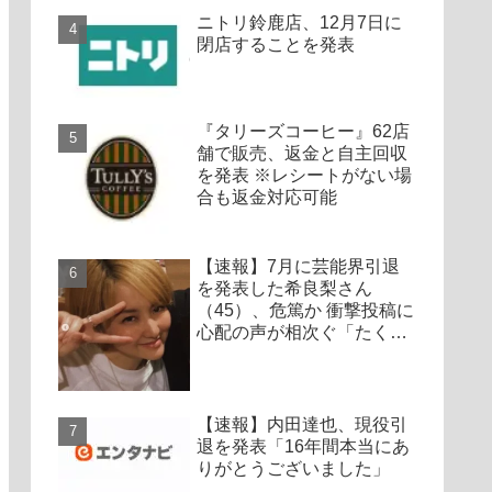
ニトリ鈴鹿店、12月7日に
閉店することを発表
『タリーズコーヒー』62店
舗で販売、返金と自主回収
を発表 ※レシートがない場
合も返金対応可能
【速報】7月に芸能界引退
を発表した希良梨さん
（45）、危篤か 衝撃投稿に
心配の声が相次ぐ「たくさ
んの仲間が待ってる」「帰
ってこないと駄目だよ」
【速報】内田達也、現役引
退を発表「16年間本当にあ
りがとうございました」