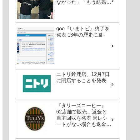
なかった」「もう結婚し
ちゃいなよ」
goo『いまトピ』終了を
発表 13年の歴史に幕
ニトリ鈴鹿店、12月7日
に閉店することを発表
『タリーズコーヒー』
62店舗で販売、返金と
自主回収を発表 ※レシ
ートがない場合も返金対
応可能