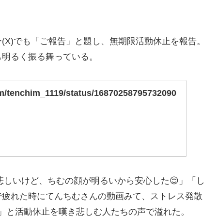
(X)でも「ご報告」と題し、無期限活動休止を報告。
も明るく振る舞っている。
com/tenchim_1119/status/16870258795732090
悲しいけど、ちむの顔が明るいから安心した😌」「し
で疲れた時にてんちむさんの動画みて、ストレス発散
U)」と活動休止を嘆き悲しむ人たちの声で溢れた。