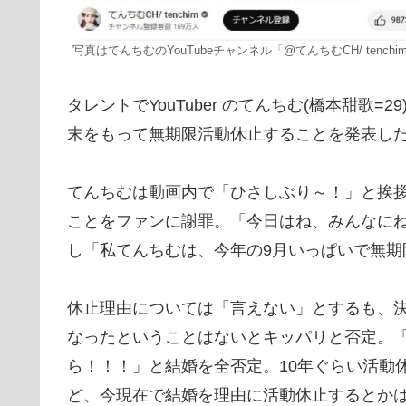
写真はてんちむのYouTubeチャンネル「@てんちむCH/ tench
タレントでYouTuber のてんちむ(橋本甜歌=2
末をもって無期限活動休止することを発表し
てんちむは動画内で「ひさしぶり～！」と挨
ことをファンに謝罪。「今日はね、みんなに
し「私てんちむは、今年の9月いっぱいで無期
休止理由については「言えない」とするも、
なったということはないとキッパリと否定。
ら！！！」と結婚を全否定。10年ぐらい活動
ど、今現在で結婚を理由に活動休止するとか