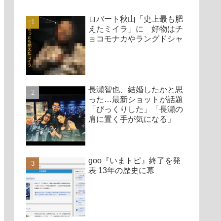
ロバート秋山「史上最も肥
えたミイラ」に 好物はチ
ョコモナカやラングドシャ
長瀬智也、結婚したかと思
った…最新ショットが話題
「びっくりした」「長瀬の
肩に置く手が気になる」
goo『いまトピ』終了を発
表 13年の歴史に幕