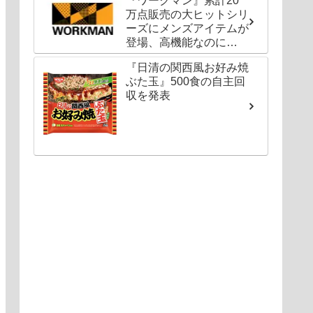
『ワークマン』累計20
万点販売の大ヒットシリ
ーズにメンズアイテムが
登場、高機能なのに
1000円以下〜の圧倒的
『日清の関西風お好み焼
コスパ
ぶた玉』500食の自主回
収を発表