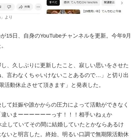
im」より
9)が15日、自身のYouTubeチャンネルを更新。今年9月
た。
拶し、久しぶりに更新したこと、寂しい思いをさせた
ね、言わなくちゃいけないことあるので…」と切り出
限活動休止させて頂きます」と発表した。
決して妊娠や誰かからの圧力によって活動ができなく
「違いまーーーーーーっす！！！相手いねぇか
休止していてその間に結婚していたとかならあるけ
はないと明言した。終始、明るい口調で無期限活動休