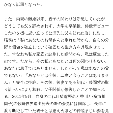
かなり話題となった。
また、両親の離婚以来、親子の関わりは断絶していたが、
どうしても父を諦めきれず、大学を卒業後、俳優デビュー
したのを機に思い立って公演先に父を訪ねた香川に対し、
猿翁は「私はあなたのお母さんと別れた時から、自らの分
野と価値を確立していく確固たる生き方を具現させまし
た。すなわち私が家庭と訣別した瞬間から、私は蘇生した
のです。だから、今の私とあなたとは何の関わりもない。
あなたは息子ではありません。したがって私はあなたの父
でもない」「あなたとは今後、二度と会うことはありませ
ん」と完全に拒絶。その後、後妻である初代・藤間紫の取
り計らいにより和解。父子関係が修復したことで知られ
る。2011年9月、自身の二代目猿翁襲名と香川と孫(市川
團子)の歌舞伎界進出発表の際の会見には同席し、長年に
渡り断絶していた親子とは思えぬほどの仲睦まじい姿を見