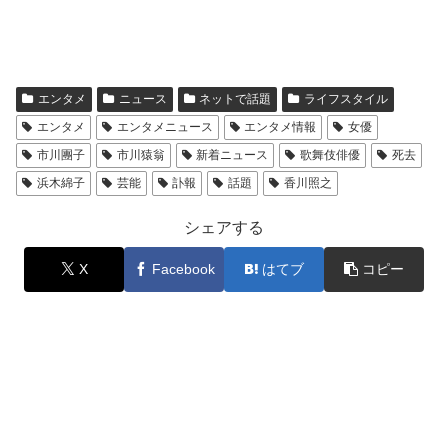
エンタメ
ニュース
ネットで話題
ライフスタイル
エンタメ
エンタメニュース
エンタメ情報
女優
市川團子
市川猿翁
新着ニュース
歌舞伎俳優
死去
浜木綿子
芸能
訃報
話題
香川照之
シェアする
X
Facebook
はてブ
コピー