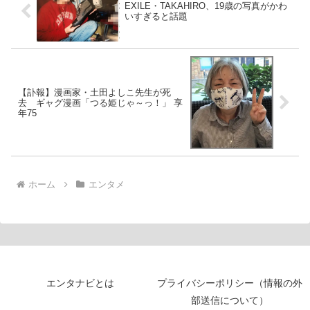
EXILE・TAKAHIRO、19歳の写真がかわ
いすぎると話題
【訃報】漫画家・土田よしこ先生が死
去 ギャグ漫画「つる姫じゃ～っ！」 享
年75
ホーム
エンタメ
エンタナビとは
プライバシーポリシー（情報の外
部送信について）