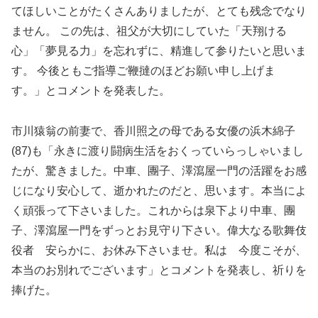
てほしいことがたくさんありましたが、とても残念でなり
ません。 この先は、祖父が大切にしていた「天翔ける
心」「夢見る力」を忘れずに、精進して参りたいと思いま
す。 今後ともご指導ご鞭撻のほどお願い申し上げま
す。」とコメントを発表した。
市川猿翁の前妻で、香川照之の母である女優の浜木綿子
(87)も「永きに渡り闘病生活をおくっていらっしゃいまし
たが、驚きました。中車、團子、澤瀉屋一門の活躍をお感
じになり安心して、逝かれたのだと、思います。本当によ
く頑張って下さいました。これからは泉下より中車、團
子、澤瀉屋一門をずっとお見守り下さい。偉大なる歌舞伎
役者 安らかに、お休み下さいませ。私は 今度こそが、
本当のお別れでございます」とコメントを発表し、祈りを
捧げた。