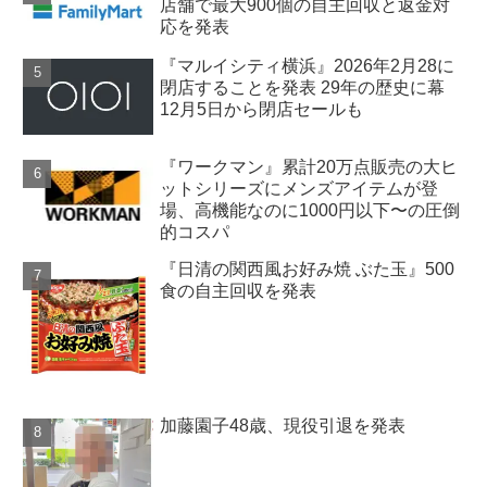
店舗で最大900個の自主回収と返金対
応を発表
『マルイシティ横浜』2026年2月28に
閉店することを発表 29年の歴史に幕
12月5日から閉店セールも
『ワークマン』累計20万点販売の大ヒ
ットシリーズにメンズアイテムが登
場、高機能なのに1000円以下〜の圧倒
的コスパ
『日清の関西風お好み焼 ぶた玉』500
食の自主回収を発表
加藤園子48歳、現役引退を発表