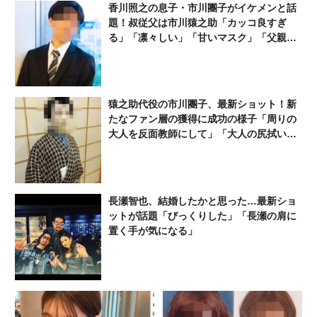
香川照之の息子・市川團子がイケメンと話
ス」
か
題！叔従父は市川猿之助「カッコ良すぎ
る」「凛々しい」「甘いマスク」「父親に
似てない」
猿之助代役の市川團子、最新ショット！新
たなファン層の獲得に成功の様子「周りの
大人を反面教師にして」「大人の尻拭いを
していて偉い」
長瀬智也、結婚したかと思った…最新ショ
ットが話題「びっくりした」「長瀬の肩に
置く手が気になる」