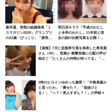
新井遥、突然の結婚発表「ミ
明日花キララ「平成のわたし
スマガジン2020」グランプリ
と令和のわたし」11年前と現
の22歳「びっくり」「唐突す
在の顔の比較写真を公開！
ぎて理解が追いつかない」
「どっちも可愛い」「顎尖り
【速報】7月に芸能界引退を発表した希良梨
すぎ」「ver. いくつだよ」
さん（45）、危篤か 衝撃投稿に心配の声が
相次ぐ「たくさんの仲間が待ってる」「帰
ってこないと駄目だよ」
3時のヒロインゆめっち激変！「中島美嘉か
と思ったわ」「痩せた？」「垢抜けと
る！」「へ？！美人すぎん？！」の声続々