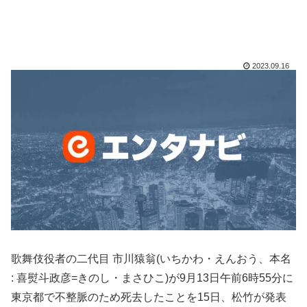
2023.09.16
歌舞伎役者の二代目 市川猿翁(いちかわ・えんおう、本名
: 喜熨斗政彦=きのし・まさひこ)が9月13日午前6時55分に
東京都で不整脈のため死去したことを15日、松竹が発表