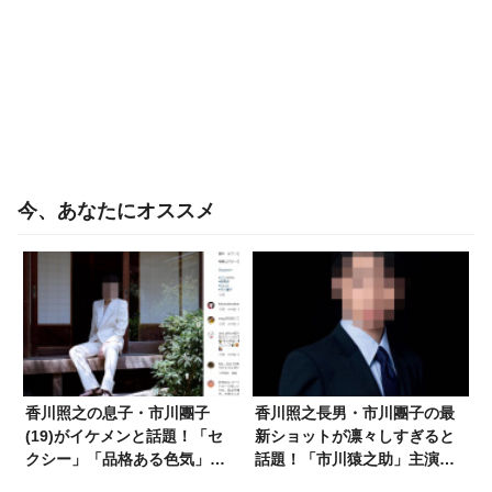
今、あなたにオススメ
香川照之の息子・市川團子
香川照之長男・市川團子の最
(19)がイケメンと話題！「セ
新ショットが凛々しすぎると
クシー」「品格ある色気」
話題！「市川猿之助」主演公
「まさに歌舞伎界のプリン
演の代演を見事やり切り成長