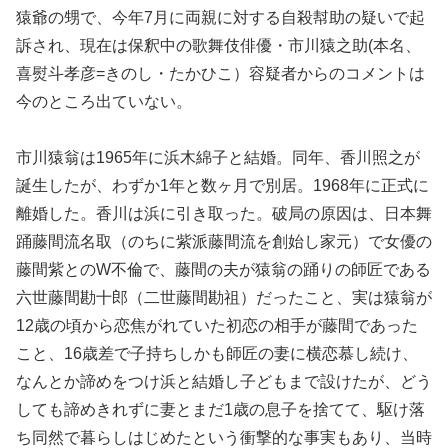
猿爺の甥で、今年7月に両親に対する自殺幇助の疑いで起
訴され、現在は保釈中の歌舞伎俳優・市川猿之助(本名、
喜熨斗孝彦=きのし・たかひこ）容疑者からのコメントは
今のところ出ていない。
市川猿翁は1965年に浜木綿子と結婚。同年、香川照之が
誕生したが、わずか1年と数ヶ月で別居。1968年に正式に
離婚した。香川は浜に引き取った。破局の原因は、日本舞
踊藤間流名取（のちに紫派藤間流を創始し家元）で女優の
藤間紫とのW不倫で、藤間の夫が猿翁の踊りの師匠である
六世藤間勘十郎（二世藤間勘祖）だったこと、実は猿翁が
12歳の頃から恋焦がれていた初恋の相手が藤間であった
こと、16歳差で子持ちしかも師匠の妻に横恋慕し続け、
なんとか諦めをつけ浜と結婚し子どもまで設けたが、どう
しても諦めきれずに妻とまだ1歳の息子を捨てて、駆け落
ち同然で暮らしはじめたという衝撃的な事実もあり、当時