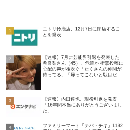
ニトリ鈴鹿店、12月7日に閉店するこ
とを発表
【速報】7月に芸能界引退を発表した
希良梨さん（45）、危篤か 衝撃投稿に
心配の声が相次ぐ「たくさんの仲間が
待ってる」「帰ってこないと駄目だ
よ」
【速報】内田達也、現役引退を発表
「16年間本当にありがとうございまし
た」
ファミリーマート「テバ・チキ」1182