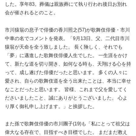
した。享年83。葬儀は親族葬にて執り行われ後日お別れ
会が催されるとのこと。
市川猿翁の息子で俳優の香川照之(57)が歌舞伎俳優・市川
中車の名でコメントを発表。「9月13日、父、二代目市川
猿翁が天命を全う致しました。 長く険しく、それでも
「夢」に邁進した歌舞伎俳優人生でした。 一生涯をかけ
て、新たな道を切り開き、如何なる時も、天翔ける心を持
って、成し遂げた俳優だったと思います。 多くの人々に
愛され、自らの歌舞伎道を全う出来たことは、本当に幸せ
なことだったと思います。 皆様、これまで父を愛してく
ださいましたこと、誠にありがとうございました。 心よ
り厚く御礼申し上げます。」と挨拶した。
また孫で歌舞伎俳優の市川團子(19)も「私にとって祖父は
偉大なる存在で、目指すべき目標でした。 まだまだ教え