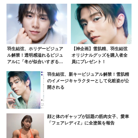
羽生結弦、ホリデービジュア
【神企画】雪肌精、羽生結弦
ル解禁！透明感溢れるビジュ
オリジナルグッズを購入者全
アルに「冬が似合いすぎる」
員にプレゼント！
「王子様」「なんて素敵な冬
羽生結弦、新キービジュアル解禁！雪肌精
の贈り物」「ビジュが良すぎ
のイメージキャラクターとして化粧姿が公
るんよ」「心の臓が持たねえ
開される
ええええ！」
顔と体のギャップが話題の筋肉女子、愛車
「フェアレディZ」に全塗装を報告