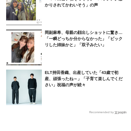
かりされてかわいそう」の声
岡副麻希、母親の顔出しショットに驚き…
「一瞬どっちか分からなかった」「ビック
リした️姉妹かと」「双子みたい」
ELT持田香織、出産していた「43歳で初
産、頑張ったね～」「子育て楽しんでくだ
さい」祝福の声が続々
Recommended by