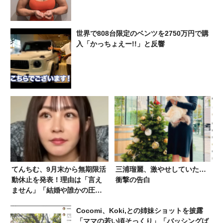
世界で808台限定のベンツを2750万円で購
入「かっちょえー!!」と反響
てんちむ、9月末から無期限活
三浦瑠麗、激やせしていた…
動休止を発表！理由は「言え
衝撃の告白
ません」「結婚や誰かの圧力
で休止するわけではない」
Cocomi、Koki,との姉妹ショットを披露
「ママの若い頃そっくり」「バッシングば