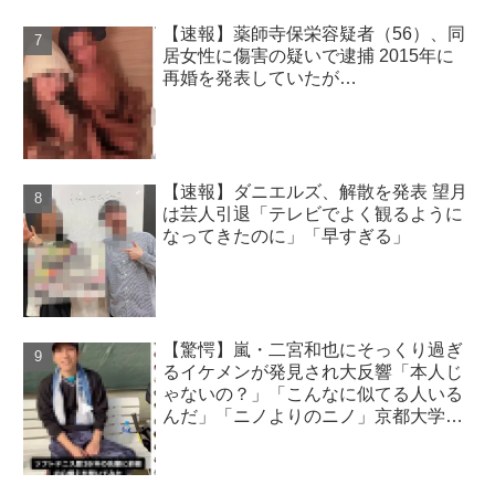
【速報】薬師寺保栄容疑者（56）、同
居女性に傷害の疑いで逮捕 2015年に
再婚を発表していたが…
【速報】ダニエルズ、解散を発表 望月
は芸人引退「テレビでよく観るように
なってきたのに」「早すぎる」
【驚愕】嵐・二宮和也にそっくり過ぎ
るイケメンが発見され大反響「本人じ
ゃないの？」「こんなに似てる人いる
んだ」「ニノよりのニノ」京都大学出
身の超エリートか