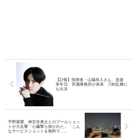
【訃報】指揮者・山脇幸人さん、急逝
享年31 所属事務所が発表 刀剣乱舞に
も出演
平野紫耀、神宮寺勇太とのプールショッ
トが大反響「心臓撃ち抜かれた」「こん
なサービスショットを無料で…」