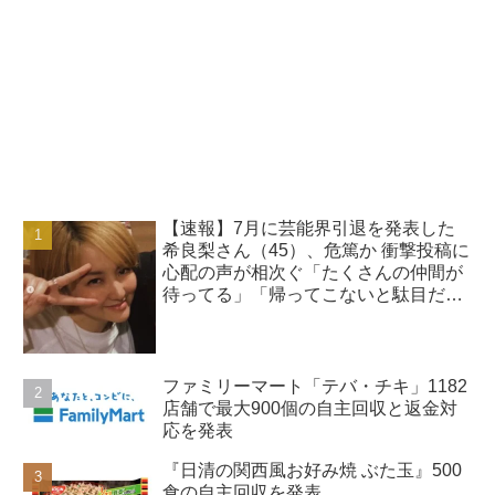
【速報】7月に芸能界引退を発表した
希良梨さん（45）、危篤か 衝撃投稿に
心配の声が相次ぐ「たくさんの仲間が
待ってる」「帰ってこないと駄目だ
よ」
ファミリーマート「テバ・チキ」1182
店舗で最大900個の自主回収と返金対
応を発表
『日清の関西風お好み焼 ぶた玉』500
食の自主回収を発表