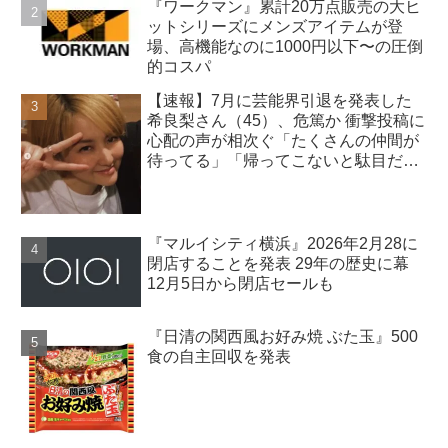
『ワークマン』累計20万点販売の大ヒ
ットシリーズにメンズアイテムが登
場、高機能なのに1000円以下〜の圧倒
的コスパ
【速報】7月に芸能界引退を発表した
希良梨さん（45）、危篤か 衝撃投稿に
心配の声が相次ぐ「たくさんの仲間が
待ってる」「帰ってこないと駄目だ
よ」
『マルイシティ横浜』2026年2月28に
閉店することを発表 29年の歴史に幕
12月5日から閉店セールも
『日清の関西風お好み焼 ぶた玉』500
食の自主回収を発表