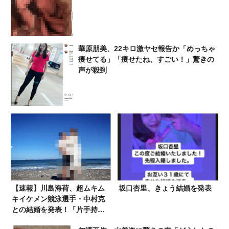
華原朋美、22キロ激ヤセ報告か「めっちゃ
痩せてる」「痩せたね、すごい！」驚きの
声が殺到
【速報】川島海荷、超ムキム
坂口杏里、きょう結婚を発表
キイケメン競泳選手・中村克
との結婚を発表！「片手持ち
上げ写真」が話題に