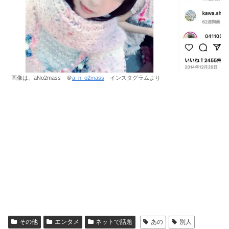
画像は、aNo2mass ＠
a_n_o2mass
インスタグラムより
その他
エンタメ
ネットで話題
あの
別人