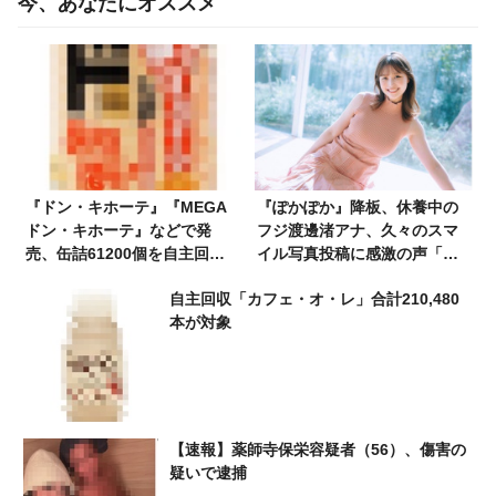
今、あなたにオススメ
『ドン・キホーテ』『MEGA
『ぽかぽか』降板、休養中の
ドン・キホーテ』などで発
フジ渡邊渚アナ、久々のスマ
売、缶詰61200個を自主回収
イル写真投稿に感激の声「こ
「同ロットでガラス片の混
の笑顔が何よりも見たかっ
自主回収「カフェ・オ・レ」合計210,480
入」【返金または交換】
た」「泣きます」「かなり痩
本が対象
せてしまったけど…」
【速報】薬師寺保栄容疑者（56）、傷害の
疑いで逮捕