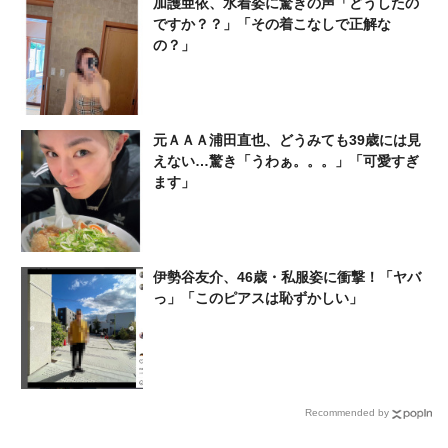
加護亜依、水着姿に驚きの声「どうしたの
ですか？？」「その着こなしで正解な
の？」
元ＡＡＡ浦田直也、どうみても39歳には見
えない…驚き「うわぁ。。。」「可愛すぎ
ます」
伊勢谷友介、46歳・私服姿に衝撃！「ヤバ
っ」「このピアスは恥ずかしい」
Recommended by