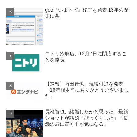
goo『いまトピ』終了を発表 13年の歴
史に幕
ニトリ鈴鹿店、12月7日に閉店するこ
とを発表
【速報】内田達也、現役引退を発表
「16年間本当にありがとうございまし
た」
長瀬智也、結婚したかと思った…最新
ショットが話題「びっくりした」「長
瀬の肩に置く手が気になる」