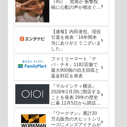
（45）、危篤か 衝撃投
稿に心配の声が相次ぐ
「たくさんの仲間が待っ
てる」「帰ってこないと
駄目だよ」
【速報】内田達也、現役
引退を発表「16年間本
当にありがとうございま
した」
ファミリーマート「テ
バ・チキ」1182店舗で
最大900個の自主回収と
返金対応を発表
『マルイシティ横浜』
2026年2月28に閉店する
ことを発表 29年の歴史
に幕 12月5日から閉店セ
ールも
『ワークマン』累計20
万点販売の大ヒットシリ
ーズにメンズアイテムが