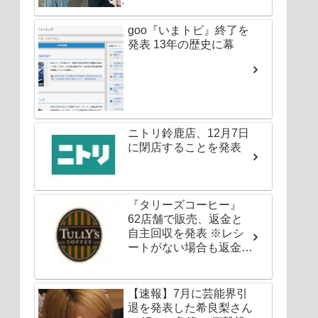
goo『いまトピ』終了を
発表 13年の歴史に幕
ニトリ鈴鹿店、12月7日
に閉店することを発表
『タリーズコーヒー』
62店舗で販売、返金と
自主回収を発表 ※レシ
ートがない場合も返金対
応可能
【速報】7月に芸能界引
退を発表した希良梨さん