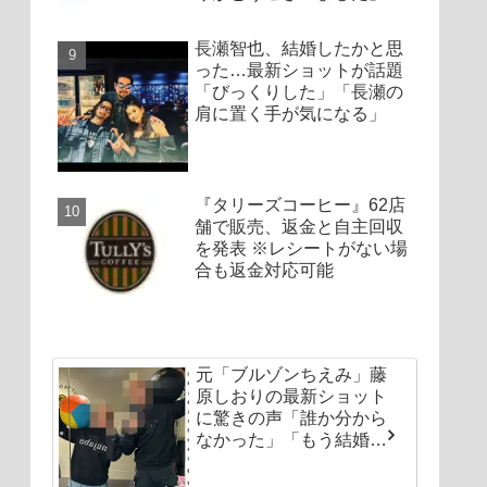
長瀬智也、結婚したかと思
った…最新ショットが話題
「びっくりした」「長瀬の
肩に置く手が気になる」
『タリーズコーヒー』62店
舗で販売、返金と自主回収
を発表 ※レシートがない場
合も返金対応可能
元「ブルゾンちえみ」藤
原しおりの最新ショット
に驚きの声「誰か分から
なかった」「もう結婚し
ちゃいなよ」