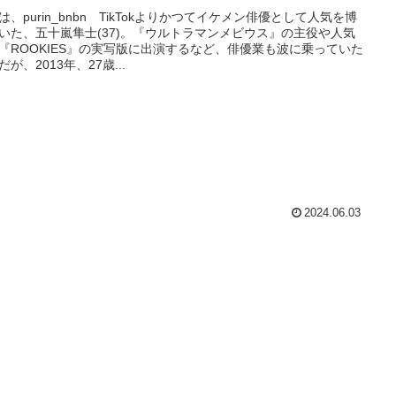
は、purin_bnbn TikTokよりかつてイケメン俳優として人気を博
いた、五十嵐隼士(37)。『ウルトラマンメビウス』の主役や人気
『ROOKIES』の実写版に出演するなど、俳優業も波に乗っていた
だが、2013年、27歳...
2024.06.03