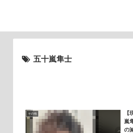
五十嵐隼士
【
その他
嵐
の