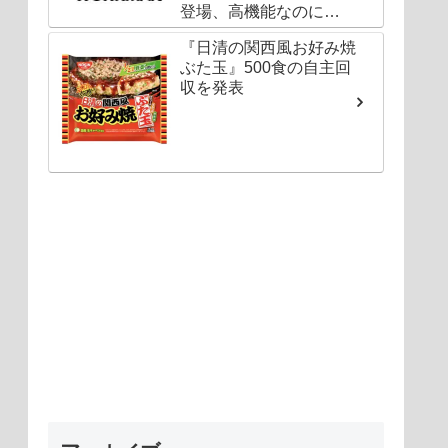
登場、高機能なのに
1000円以下〜の圧倒的
『日清の関西風お好み焼
コスパ
ぶた玉』500食の自主回
収を発表