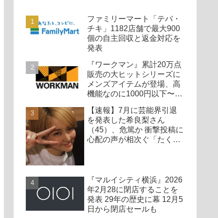
ファミリーマート「テバ・
チキ」1182店舗で最大900
個の自主回収と返金対応を
発表
『ワークマン』累計20万点
販売の大ヒットシリーズに
メンズアイテムが登場、高
機能なのに1000円以下〜の
圧倒的コスパ
【速報】7月に芸能界引退
を発表した希良梨さん
（45）、危篤か 衝撃投稿に
心配の声が相次ぐ「たくさ
んの仲間が待ってる」「帰
ってこないと駄目だよ」
『マルイシティ横浜』2026
年2月28に閉店することを
発表 29年の歴史に幕 12月5
日から閉店セールも