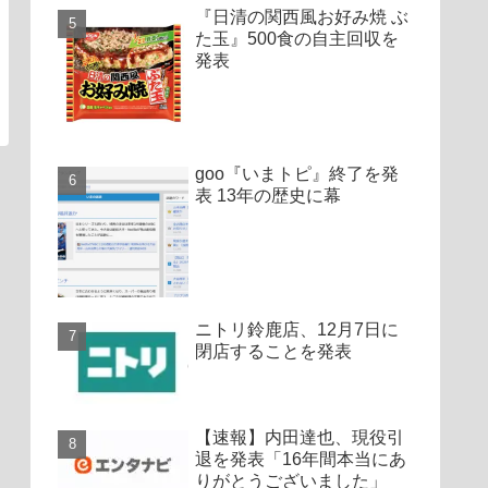
『日清の関西風お好み焼 ぶ
た玉』500食の自主回収を
発表
goo『いまトピ』終了を発
表 13年の歴史に幕
ニトリ鈴鹿店、12月7日に
閉店することを発表
【速報】内田達也、現役引
退を発表「16年間本当にあ
りがとうございました」