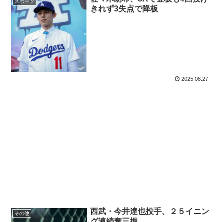
スポーツ
きれず3失点で降板
2025.08.27
西武・今井達也投手、２５イニン
その他
グ連続奪三振