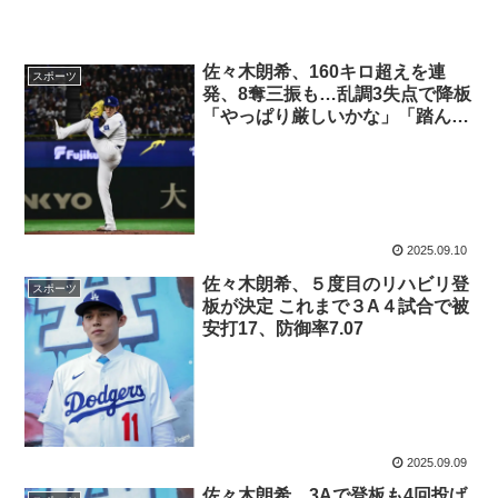
佐々木朗希、160キロ超えを連
スポーツ
発、8奪三振も…乱調3失点で降板
「やっぱり厳しいかな」「踏ん張
って欲しい」
2025.09.10
佐々木朗希、５度目のリハビリ登
スポーツ
板が決定 これまで３A４試合で被
安打17、防御率7.07
2025.09.09
佐々木朗希、3Aで登板も4回投げ