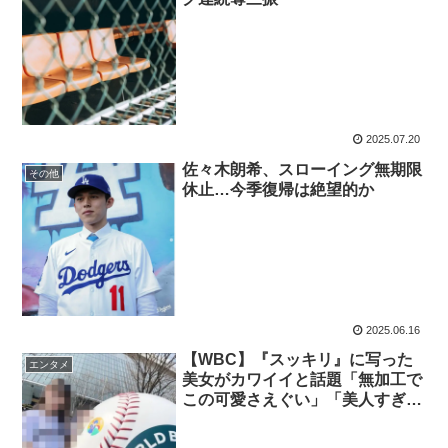
2025.07.20
佐々木朗希、スローイング無期限
その他
休止…今季復帰は絶望的か
2025.06.16
【WBC】『スッキリ』に写った
エンタメ
美女がカワイイと話題「無加工で
この可愛さえぐい」「美人すぎ
る」