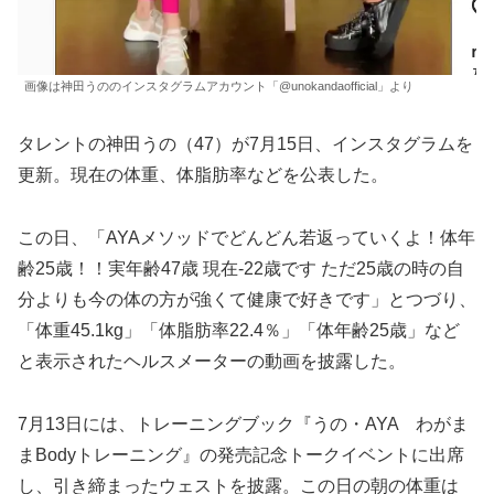
画像は神田うののインスタグラムアカウント「@unokandaofficial」より
タレントの神田うの（47）が7月15日、インスタグラムを
更新。現在の体重、体脂肪率などを公表した。
この日、「AYAメソッドでどんどん若返っていくよ！体年
齢25歳！！実年齢47歳 現在-22歳です ただ25歳の時の自
分よりも今の体の方が強くて健康で好きです」とつづり、
「体重45.1kg」「体脂肪率22.4％」「体年齢25歳」など
と表示されたヘルスメーターの動画を披露した。
7月13日には、トレーニングブック『うの・AYA わがま
まBodyトレーニング』の発売記念トークイベントに出席
し、引き締まったウェストを披露。この日の朝の体重は