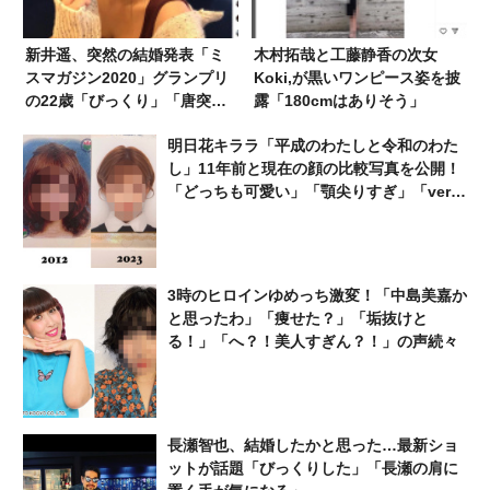
新井遥、突然の結婚発表「ミ
木村拓哉と工藤静香の次女
スマガジン2020」グランプリ
Koki,が黒いワンピース姿を披
の22歳「びっくり」「唐突す
露「180cmはありそう」
ぎて理解が追いつかない」
明日花キララ「平成のわたしと令和のわた
し」11年前と現在の顔の比較写真を公開！
「どっちも可愛い」「顎尖りすぎ」「ver.
いくつだよ」
3時のヒロインゆめっち激変！「中島美嘉か
と思ったわ」「痩せた？」「垢抜けと
る！」「へ？！美人すぎん？！」の声続々
長瀬智也、結婚したかと思った…最新ショ
ットが話題「びっくりした」「長瀬の肩に