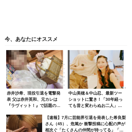
今、あなたにオススメ
赤井沙希、現役引退を電撃発
中山美穂＆中山忍、最新ツー
表 父は赤井英和、元カレは
ショットに驚き！「30年経っ
『ラヴィット！』で話題の人
ても昔と変わらぬお二人」
気タレント
「人気が逆転してしまった」
【速報】7月に芸能界引退を発表した希良梨
さん（45）、危篤か 衝撃投稿に心配の声が
相次ぐ「たくさんの仲間が待ってる」「帰