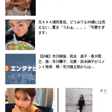
ってこないと駄目だよ」
元ＡＡＡ浦田直也、どうみても39歳には見
えない…驚き「うわぁ。。。」「可愛すぎ
ます」
【訃報】市川猿翁、死去 息子・香川照
之、孫・市川團子、元妻・浜木綿子がコメ
ント発表 甥・市川猿之助からは…