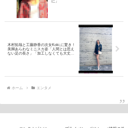
に」
木村拓哉と工藤静香の次女Koki,に驚き！
美脚あらわなミニスカ姿「人間とは思え
ない足の長さ」「加工しなくても大丈
夫」
ホーム
エンタメ