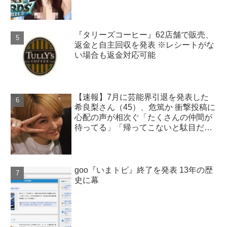
ーム実況する意味」
『タリーズコーヒー』62店舗で販売、
返金と自主回収を発表 ※レシートがな
い場合も返金対応可能
【速報】7月に芸能界引退を発表した
希良梨さん（45）、危篤か 衝撃投稿に
心配の声が相次ぐ「たくさんの仲間が
待ってる」「帰ってこないと駄目だ
よ」
goo『いまトピ』終了を発表 13年の歴
史に幕