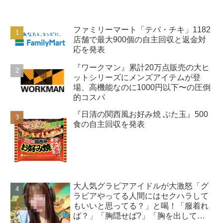
ファミリーマート「テバ・チキ」1182
店舗で最大900個の自主回収と返金対
応を発表
『ワークマン』累計20万点販売の大ヒ
ットシリーズにメンズアイテムが登
場、高機能なのに1000円以下〜の圧倒
的コスパ
『日清の関西風お好み焼 ぶた玉』500
食の自主回収を発表
大人気グラビアアイドルが大激怒「グ
ラビアやってる人間にはセクハラして
もいいと思ってる？」と喝！「服着れ
ば？」「胸隠せば?」「胸を出してゲ