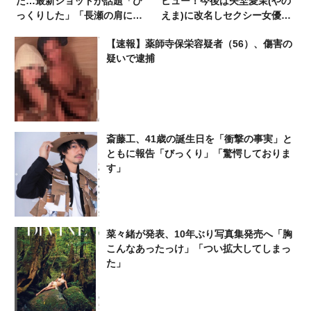
た…最新ショットが話題「び
ビュー！今後は矢埜愛茉(やの
っくりした」「長瀬の肩に置
えま)に改名しセクシー女優と
く手が気になる」
して活動
【速報】薬師寺保栄容疑者（56）、傷害の
疑いで逮捕
斎藤工、41歳の誕生日を「衝撃の事実」と
ともに報告「びっくり」「驚愕しておりま
す」
菜々緒が発表、10年ぶり写真集発売へ「胸
こんなあったっけ」「つい拡大してしまっ
た」