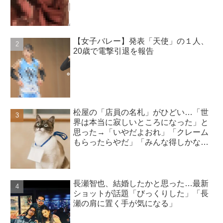
【女子バレー】発表「天使」の１人、
20歳で電撃引退を報告
松屋の「店員の名札」がひどい…「世
界は本当に寂しいところになった」と
思った→「いやだよおれ」「クレーム
もらったらやだ」「みんな得しかな
い」
長瀬智也、結婚したかと思った…最新
ショットが話題「びっくりした」「長
瀬の肩に置く手が気になる」