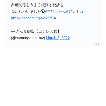
友達関係をうまく続ける秘訣を
聞いちゃいました🤫
#フワちゃん
#アンミカ
pic.twitter.com/pqIavwtPSX
— さんま御殿【日テレ公式】
(@sanmagoten_ntv)
March 3, 2022