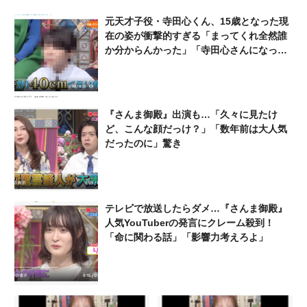
な」批判殺到
た…
元天才子役・寺田心くん、15歳となった現
在の姿が衝撃的すぎる「まってくれ全然誰
か分からんかった」「寺田心さんになって
る」「めっちゃイケメン」
『さんま御殿』出演も…「久々に見たけ
ど、こんな顔だっけ？」「数年前は大人気
だったのに」驚き
テレビで放送したらダメ…『さんま御殿』
人気YouTuberの発言にクレーム殺到！
「命に関わる話」「影響力考えろよ」