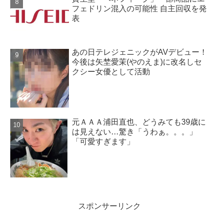
フェドリン混入の可能性 自主回収を発
表
あの日テレジェニックがAVデビュー！
今後は矢埜愛茉(やのえま)に改名しセ
クシー女優として活動
元ＡＡＡ浦田直也、どうみても39歳に
は見えない…驚き「うわぁ。。。」
「可愛すぎます」
スポンサーリンク