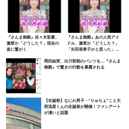
『さんま御殿』佐々木彩夏、
『さんま御殿』あの人気アイ
激変か「どうした？」現在の
ドル、激変か「どうした？」
姿に驚がく
「矢田亜希子かと思った」現
在の姿に驚がく
岡田結実、出川哲朗のパンツを…『さんま
御殿』で驚きの行動を暴露される
【生誕祭】なにわ男子・“りゅちぇ”こと大
西流星くんの生誕祭が開催！ファンアート
が凄いと話題