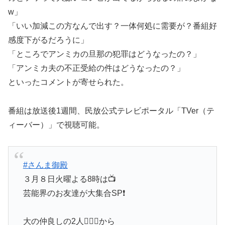
w」
「いい加減この方なんで出す？一体何処に需要が？番組好
感度下がるだろうに」
「ところでアンミカの旦那の犯罪はどうなったの？」
「アンミカ夫の不正受給の件はどうなったの？」
といったコメントが寄せられた。
番組は放送後1週間、民放公式テレビポータル「TVer（テ
ィーバー）」で視聴可能。
#さんま御殿
３月８日火曜よる8時は📺
芸能界のお友達が大集合SP❗️
大の仲良しの2人👩‍❤️‍👩から