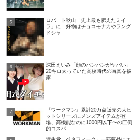
ロバート秋山「史上最も肥えたミイ
ラ」に 好物はチョコモナカやラング
ドシャ
深田えいみ「顔のパンパンがヤバい」
20キロ太っていた高校時代の写真を披
露
『ワークマン』累計20万点販売の大ヒ
ットシリーズにメンズアイテムが登
場、高機能なのに1000円以下〜の圧倒
的コスパ
資生堂「ベネフィーク」一部商品にエ