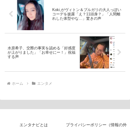
Koki,がヴィトン＆ブルガリの大人っぽい
コーデを披露「え？11頭身？」「人間離
れした体型やな…」驚きの声
水原希子、交際の事実を認める「好感度
が上がりました」「お幸せにー！」祝福
する声
ホーム
エンタメ
エンタナビとは
プライバシーポリシー（情報の外