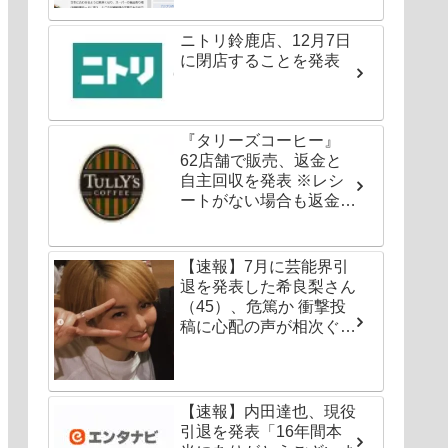
ニトリ鈴鹿店、12月7日
に閉店することを発表
『タリーズコーヒー』
62店舗で販売、返金と
自主回収を発表 ※レシ
ートがない場合も返金対
応可能
【速報】7月に芸能界引
退を発表した希良梨さん
（45）、危篤か 衝撃投
稿に心配の声が相次ぐ
「たくさんの仲間が待っ
てる」「帰ってこないと
駄目だよ」
【速報】内田達也、現役
引退を発表「16年間本