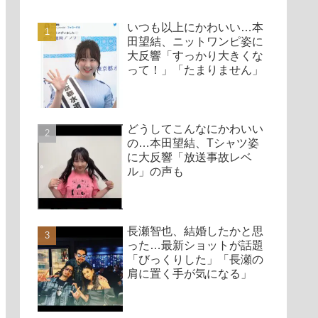
いつも以上にかわいい…本
田望結、ニットワンピ姿に
大反響「すっかり大きくな
って！」「たまりません」
どうしてこんなにかわいい
の…本田望結、Tシャツ姿
に大反響「放送事故レベ
ル」の声も
長瀬智也、結婚したかと思
った…最新ショットが話題
「びっくりした」「長瀬の
肩に置く手が気になる」