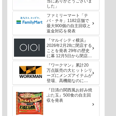
当にありがとうございま
した」
ファミリーマート「テ
バ・チキ」1182店舗で
最大900個の自主回収と
返金対応を発表
『マルイシティ横浜』
2026年2月28に閉店する
ことを発表 29年の歴史
に幕 12月5日から閉店セ
ールも
『ワークマン』累計20
万点販売の大ヒットシリ
ーズにメンズアイテムが
登場、高機能なのに
1000円以下〜の圧倒的
『日清の関西風お好み焼
コスパ
ぶた玉』500食の自主回
収を発表