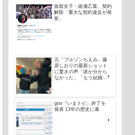
仮面女子・綾瀬乙葉、契約
解除「重大な契約違反が発
覚」
元「ブルゾンちえみ」藤
原しおりの最新ショット
に驚きの声「誰か分から
なかった」「もう結婚し
ちゃいなよ」
goo『いまトピ』終了を
発表 13年の歴史に幕