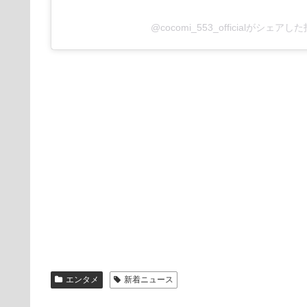
@cocomi_553_officialがシェアし
エンタメ
新着ニュース