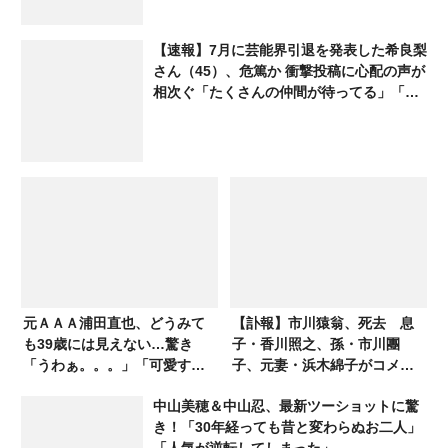
【速報】7月に芸能界引退を発表した希良梨
さん（45）、危篤か 衝撃投稿に心配の声が
相次ぐ「たくさんの仲間が待ってる」「帰
ってこないと駄目だよ」
元ＡＡＡ浦田直也、どうみて
【訃報】市川猿翁、死去 息
も39歳には見えない…驚き
子・香川照之、孫・市川團
「うわぁ。。。」「可愛すぎ
子、元妻・浜木綿子がコメン
ます」
ト発表 甥・市川猿之助から
中山美穂＆中山忍、最新ツーショットに驚
は…
き！「30年経っても昔と変わらぬお二人」
「人気が逆転してしまった」