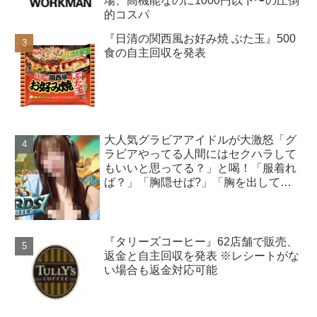
場、高機能なのに1000円以下〜の圧倒
的コスパ
『日清の関西風お好み焼 ぶた玉』500
食の自主回収を発表
大人気グラビアアイドルが大激怒「グ
ラビアやってる人間にはセクハラして
もいいと思ってる？」と喝！「服着れ
ば？」「胸隠せば?」「胸を出してゲ
ーム実況する意味」
『タリーズコーヒー』62店舗で販売、
返金と自主回収を発表 ※レシートがな
い場合も返金対応可能