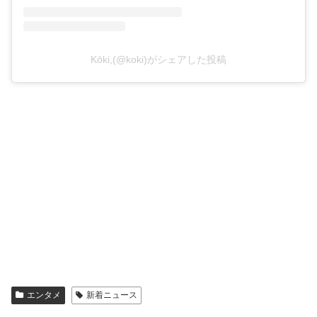
Kōki,(@koki)がシェアした投稿
エンタメ
新着ニュース