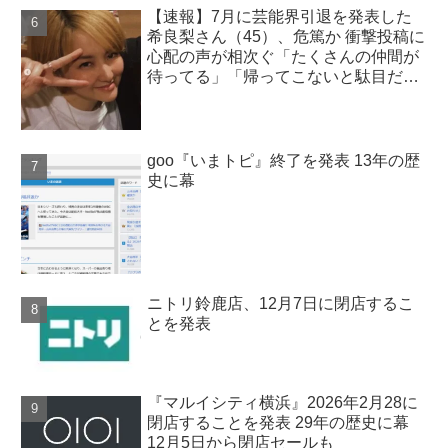
【速報】7月に芸能界引退を発表した
希良梨さん（45）、危篤か 衝撃投稿に
心配の声が相次ぐ「たくさんの仲間が
待ってる」「帰ってこないと駄目だ
よ」
goo『いまトピ』終了を発表 13年の歴
史に幕
ニトリ鈴鹿店、12月7日に閉店するこ
とを発表
『マルイシティ横浜』2026年2月28に
閉店することを発表 29年の歴史に幕
12月5日から閉店セールも