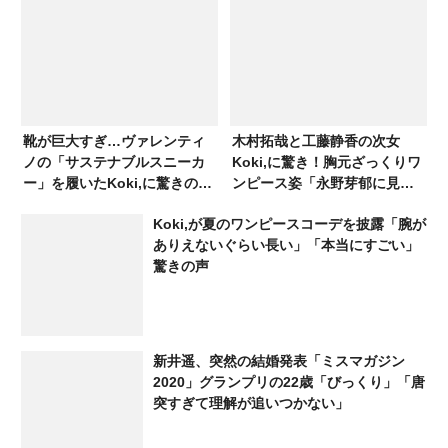
靴が巨大すぎ…ヴァレンティ
木村拓哉と工藤静香の次女
ノの「サステナブルスニーカ
Koki,に驚き！胸元ざっくりワ
ー」を履いたKoki,に驚きの声
ンピース姿「永野芽郁に見え
も
た」「胸元がかなり大きく開
Koki,が夏のワンピースコーデを披露「腕が
いて…」
ありえないぐらい長い」「本当にすごい」
驚きの声
新井遥、突然の結婚発表「ミスマガジン
2020」グランプリの22歳「びっくり」「唐
突すぎて理解が追いつかない」