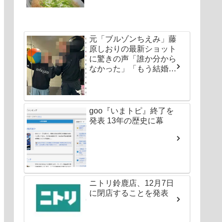
元「ブルゾンちえみ」藤
原しおりの最新ショット
に驚きの声「誰か分から
なかった」「もう結婚し
ちゃいなよ」
goo『いまトピ』終了を
発表 13年の歴史に幕
ニトリ鈴鹿店、12月7日
に閉店することを発表