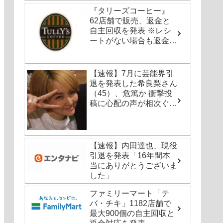
『タリーズコーヒー』
62店舗で販売、返金と
自主回収を発表 ※レシ
ートがない場合も返金対
応可能
【速報】7月に芸能界引
退を発表した希良梨さん
（45）、危篤か 衝撃投
稿に心配の声が相次ぐ
「たくさんの仲間が待っ
てる」「帰ってこないと
駄目だよ」
【速報】内田達也、現役
引退を発表「16年間本
当にありがとうございま
した」
ファミリーマート「テ
バ・チキ」1182店舗で
最大900個の自主回収と