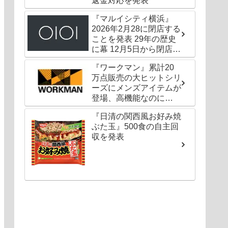
返金対応を発表
『マルイシティ横浜』
2026年2月28に閉店する
ことを発表 29年の歴史
に幕 12月5日から閉店セ
ールも
『ワークマン』累計20
万点販売の大ヒットシリ
ーズにメンズアイテムが
登場、高機能なのに
1000円以下〜の圧倒的
『日清の関西風お好み焼
コスパ
ぶた玉』500食の自主回
収を発表