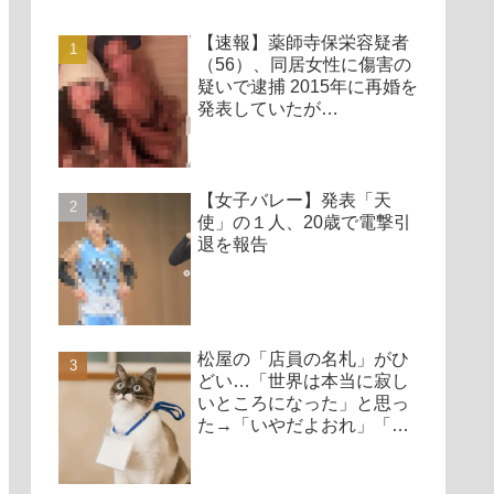
【速報】薬師寺保栄容疑者
（56）、同居女性に傷害の
疑いで逮捕 2015年に再婚を
発表していたが…
【女子バレー】発表「天
使」の１人、20歳で電撃引
退を報告
松屋の「店員の名札」がひ
どい…「世界は本当に寂し
いところになった」と思っ
た→「いやだよおれ」「ク
レームもらったらやだ」
「みんな得しかない」