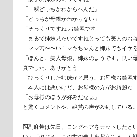
「一瞬どっちかわからへんだ」
「どっちが母親かわからない」
「そっくりですね お綺麗です」
「まるで姉妹見たいですねとっても美人のお
「ママ若〜〜い！マキちゃんと姉妹でもイケ
「ほんと、美人母娘。姉妹のようです。良い
真でした。ありがとう」
「びっくりした️姉妹かと思う。お母様お綺麗
「本人には悪いけど、お母様の方がお綺麗だ
「お母様のほうが好みだなぁ」
と驚くコメントや、絶賛の声が殺到している
岡副麻希は先日、ロングヘアをカットしたと
い」「ヤバイ、この世の美人を超えてる」と