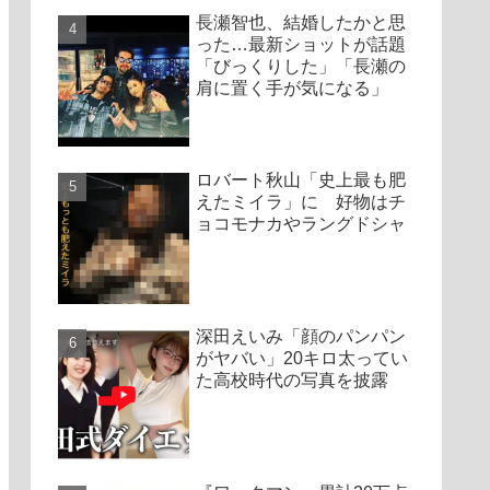
長瀬智也、結婚したかと思
った…最新ショットが話題
「びっくりした」「長瀬の
肩に置く手が気になる」
ロバート秋山「史上最も肥
えたミイラ」に 好物はチ
ョコモナカやラングドシャ
深田えいみ「顔のパンパン
がヤバい」20キロ太ってい
た高校時代の写真を披露