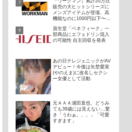
『ワークマン』累計20万点
販売の大ヒットシリーズに
メンズアイテムが登場、高
機能なのに1000円以下〜の
圧倒的コスパ
資生堂「ベネフィーク」一
部商品にエフェドリン混入
の可能性 自主回収を発表
あの日テレジェニックがAV
デビュー！今後は矢埜愛茉
(やのえま)に改名しセクシ
ー女優として活動
元ＡＡＡ浦田直也、どうみ
ても39歳には見えない…驚
き「うわぁ。。。」「可愛
すぎます」