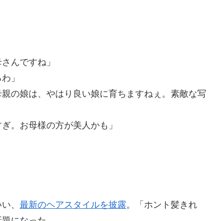
母さんですね」
るわ」
母親の娘は、やはり良い娘に育ちますねぇ。素敵な写
すぎ。お母様の方が美人かも」
」
。
いい、
最新のヘアスタイルを披露
。「ホント髪きれ
話題になった。