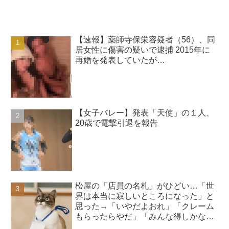
【速報】薬師寺保栄容疑者（56）、同
居女性に傷害の疑いで逮捕 2015年に
再婚を発表していたが…
【女子バレー】発表「天使」の１人、
20歳で電撃引退を報告
松屋の「店員の名札」がひどい…「世
界は本当に寂しいところになった」と
思った→「いやだよおれ」「クレーム
もらったらやだ」「みんな得しかな
い」