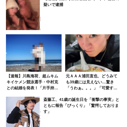
疑いで逮捕
【速報】川島海荷、超ムキム
元ＡＡＡ浦田直也、どうみて
キイケメン競泳選手・中村克
も39歳には見えない…驚き
との結婚を発表！「片手持ち
「うわぁ。。。」「可愛すぎ
上げ写真」が話題に
ます」
斎藤工、41歳の誕生日を「衝撃の事実」と
ともに報告「びっくり」「驚愕しておりま
す」