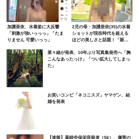
加護亜依、水着姿に大反響
2児の母・加護亜依(35)の水着
「刺激が強いっっっ」「たま
ショットが現役時代を超える
りません 可愛いっっ」
ほどの美しさと話題！「眼
福」「罪すぎる」「股関節か
菜々緒が発表、10年ぶり写真集発売へ「胸
ら膝までの距離長すぎてびっ
こんなあったっけ」「つい拡大してしまっ
くり」
た」
お笑いコンビ「ネコニスズ」ヤマゲン、結
婚を発表
【速報】薬師寺保栄容疑者（56）、傷害の