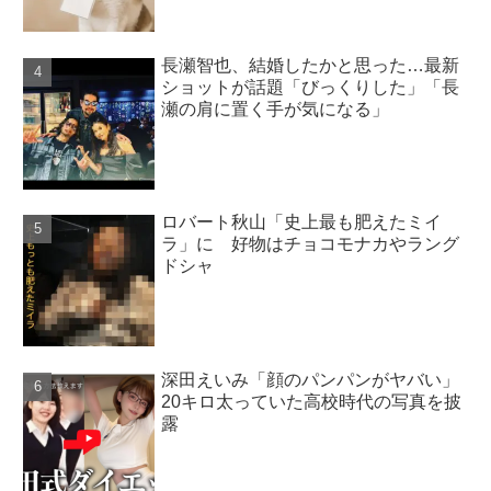
長瀬智也、結婚したかと思った…最新
ショットが話題「びっくりした」「長
瀬の肩に置く手が気になる」
ロバート秋山「史上最も肥えたミイ
ラ」に 好物はチョコモナカやラング
ドシャ
深田えいみ「顔のパンパンがヤバい」
20キロ太っていた高校時代の写真を披
露