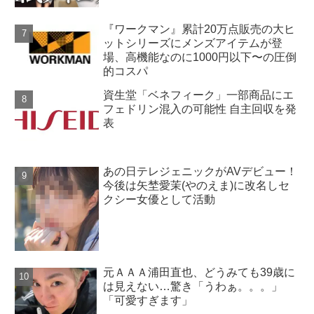
『ワークマン』累計20万点販売の大ヒ
ットシリーズにメンズアイテムが登
場、高機能なのに1000円以下〜の圧倒
的コスパ
資生堂「ベネフィーク」一部商品にエ
フェドリン混入の可能性 自主回収を発
表
あの日テレジェニックがAVデビュー！
今後は矢埜愛茉(やのえま)に改名しセ
クシー女優として活動
元ＡＡＡ浦田直也、どうみても39歳に
は見えない…驚き「うわぁ。。。」
「可愛すぎます」