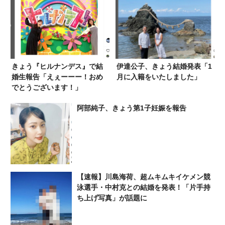
きょう『ヒルナンデス』で結
伊達公子、きょう結婚発表「1
婚生報告「えぇーーー！おめ
月に入籍をいたしました」
でとうございます！」
阿部純子、きょう第1子妊娠を報告
【速報】川島海荷、超ムキムキイケメン競
泳選手・中村克との結婚を発表！「片手持
ち上げ写真」が話題に