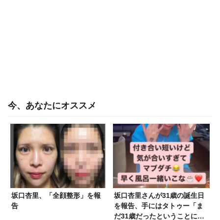
今、あなたにオススメ
坂口杏里、「全顔整形」を報
坂口杏里さんが31歳の誕生日
告
を報告、手にはタトゥー「ま
だ31歳だったということに驚