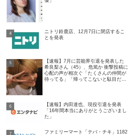
優」
ニトリ鈴鹿店、12月7日に閉店するこ
とを発表
【速報】7月に芸能界引退を発表した
希良梨さん（45）、危篤か 衝撃投稿に
心配の声が相次ぐ「たくさんの仲間が
待ってる」「帰ってこないと駄目だ
よ」
【速報】内田達也、現役引退を発表
「16年間本当にありがとうございまし
た」
ファミリーマート「テバ・チキ」1182