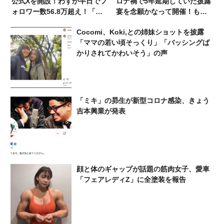
公式Xを開設！わずか半日でフ
ロナ禍で5年延期していた披露
ォロワー数56.8万超え！「フ
宴を念願かなって開催！もう
ォローありがとうございまー
中、ジャンポケ斎藤、エハラ
Cocomi、Koki,との姉妹ショットを披露
す！！！！仕事な
マサヒロらが参列
「ママの若い頃そっくり」「バッシングば
う！！！！」
かりされてかわいそう」の声
「ミキ」の昴生が新型コロナ感染、きょう
吉本興業が発表
顔と体のギャップが話題の筋肉女子、愛車
「フェアレディZ」に全塗装を報告