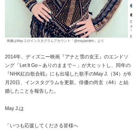
画像はMay J.のインスタグラムアカウント「@mayjamileh」より
2014年、ディズニー映画『アナと雪の女王』のエンドソ
ング「Let It Go～ありのままで～」が大ヒットし、同年の
『NHK紅白歌合戦』にも出場した歌手のMay J.（34）が6
月20日、インスタグラムを更新。俳優の尚玄（44）と結
婚したことを報告した。
May J.は
「いつも応援してくださる皆様へ