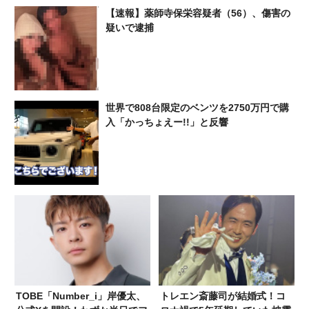
【速報】薬師寺保栄容疑者（56）、傷害の
疑いで逮捕
世界で808台限定のベンツを2750万円で購
入「かっちょえー!!」と反響
TOBE「Number_i」岸優太、
トレエン斎藤司が結婚式！コ