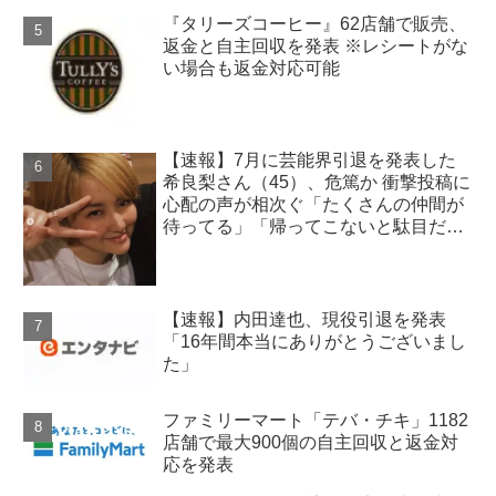
『タリーズコーヒー』62店舗で販売、
返金と自主回収を発表 ※レシートがな
い場合も返金対応可能
【速報】7月に芸能界引退を発表した
希良梨さん（45）、危篤か 衝撃投稿に
心配の声が相次ぐ「たくさんの仲間が
待ってる」「帰ってこないと駄目だ
よ」
【速報】内田達也、現役引退を発表
「16年間本当にありがとうございまし
た」
ファミリーマート「テバ・チキ」1182
店舗で最大900個の自主回収と返金対
応を発表