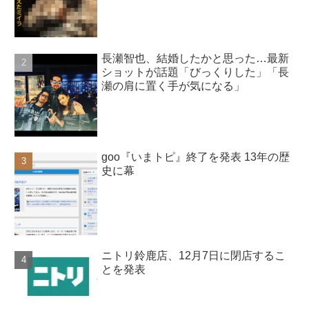
長瀬智也、結婚したかと思った…最新
ショットが話題「びっくりした」「長
瀬の肩に置く手が気になる」
goo『いまトピ』終了を発表 13年の歴
史に幕
ニトリ鈴鹿店、12月7日に閉店するこ
とを発表