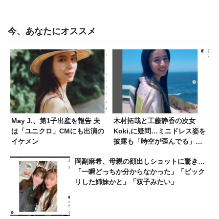
今、あなたにオススメ
May J.、第1子出産を報告 夫
木村拓哉と工藤静香の次女
は「ユニクロ」CMにも出演の
Koki,に疑問…ミニドレス姿を
イケメン
披露も「時空が歪んでる」
「小顔すぎて違和感」
岡副麻希、母親の顔出しショットに驚き…
「一瞬どっちか分からなかった」「ビック
リした️姉妹かと」「双子みたい」