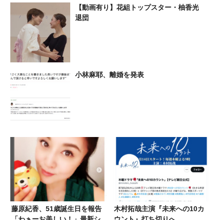
【動画有り】花組トップスター・柚香光
退団
小林麻耶、離婚を発表
藤原紀香、51歳誕生日を報告
木村拓哉主演『未来への10カ
「わぁーお美しい！」最新シ
ウント』打ち切りへ