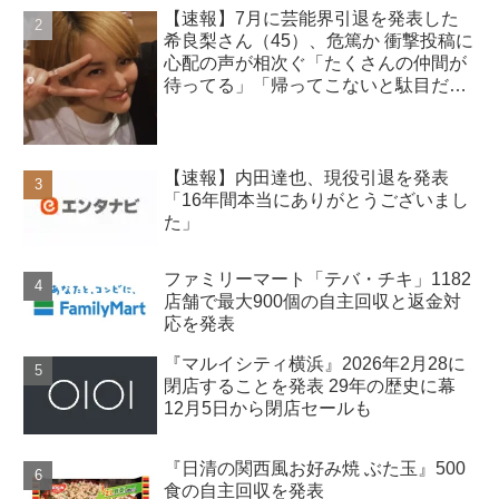
【速報】7月に芸能界引退を発表した
希良梨さん（45）、危篤か 衝撃投稿に
心配の声が相次ぐ「たくさんの仲間が
待ってる」「帰ってこないと駄目だ
よ」
【速報】内田達也、現役引退を発表
「16年間本当にありがとうございまし
た」
ファミリーマート「テバ・チキ」1182
店舗で最大900個の自主回収と返金対
応を発表
『マルイシティ横浜』2026年2月28に
閉店することを発表 29年の歴史に幕
12月5日から閉店セールも
『日清の関西風お好み焼 ぶた玉』500
食の自主回収を発表