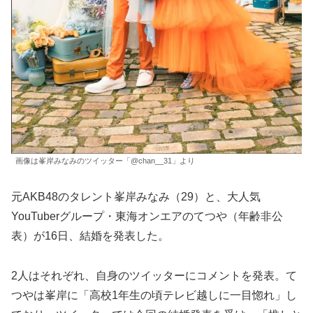
画像は峯岸みなみのツイッター「@chan__31」より
元AKB48のタレント峯岸みなみ（29）と、大人気
YouTuberグループ・東海オンエアのてつや（年齢非公
表）が16日、結婚を発表した。
2人はそれぞれ、自身のツイッターにコメントを発表。て
つやは峯岸に「高校1年生の頃テレビ越しに一目惚れ」し