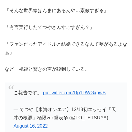
「そんな世界線ほんまにあるんや…素敵すぎる」
「有言実行したてつやさんすごすぎん？」
「ファンだったアイドルと結婚できるなんて夢があるよな
ぁ」
など、祝福と驚きの声が殺到している。
ご報告です。
pic.twitter.com/Dp1DWGxpwB
— てつや【東海オンエア】12/18初エッセイ「天
才の根源」極限ver.発表📖 (@TO_TETSUYA)
August 16, 2022