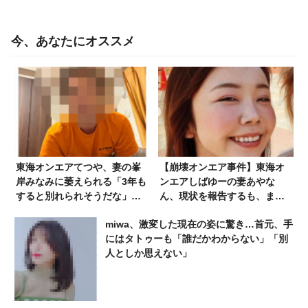
今、あなたにオススメ
東海オンエアてつや、妻の峯
【崩壊オンエア事件】東海オ
岸みなみに萎えられる「3年も
ンエアしばゆーの妻あやな
すると別れられそうだな」
ん、現状を報告するも、また
「明るい粗品」
もやリーダーてつやと差がつ
miwa、激変した現在の姿に驚き…首元、手
いてしまう「そういうとこや
にはタトゥーも「誰だかわからない」「別
ぞ」双方に厳しい声
人としか思えない」