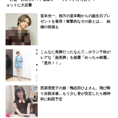
ョットに大反響
堂本光一、相方の堂本剛からの誕生日プレ
ゼントを着用！衝撃的なその姿とは… 結
婚の祝福も
こんなに美脚だったなんて…ホラン千秋が
レアな「超美脚」を披露「めっちゃ綺麗」
「意外！！」
西原理恵子の娘・鴨志田ひよさん、飛び降
り自殺未遂…もう少し骨が安定したら精神
科に転院予定