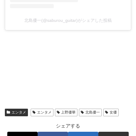
北島優一(@saburou_guitar)がシェアした投稿
エンタメ
エンタメ
上野優華
北島優一
女優
シェアする