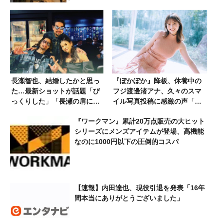
長瀬智也、結婚したかと思っ
『ぽかぽか』降板、休養中の
た…最新ショットが話題「び
フジ渡邊渚アナ、久々のスマ
っくりした」「長瀬の肩に置
イル写真投稿に感激の声「こ
く手が気になる」
の笑顔が何よりも見たかっ
『ワークマン』累計20万点販売の大ヒット
た」「泣きます」「かなり痩
シリーズにメンズアイテムが登場、高機能
せてしまったけど…」
なのに1000円以下の圧倒的コスパ
【速報】内田達也、現役引退を発表「16年
間本当にありがとうございました」