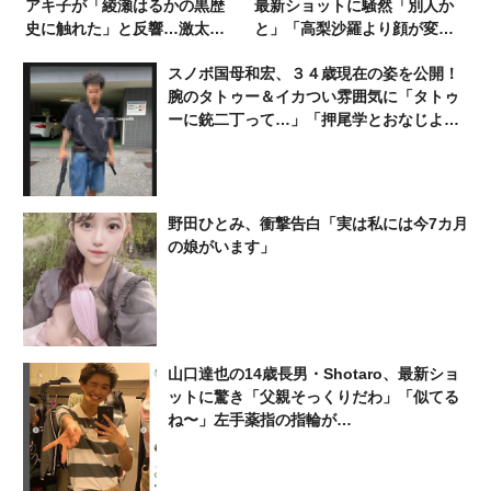
アキ子が「綾瀬はるかの黒歴
最新ショットに騒然「別人か
史に触れた」と反響…激太
と」「高梨沙羅より顔が変わ
り、芸能界引退の危機だった
った」「浜辺美波っぽい」
スノボ国母和宏、３４歳現在の姿を公開！
腕のタトゥー＆イカつい雰囲気に「タトゥ
ーに銃二丁って…」「押尾学とおなじよう
な空気を感じた」「スノボは平野君」
野田ひとみ、衝撃告白「実は私には今7カ月
の娘がいます」
山口達也の14歳長男・Shotaro、最新ショ
ットに驚き「父親そっくりだわ」「似てる
ね〜」左手薬指の指輪が…