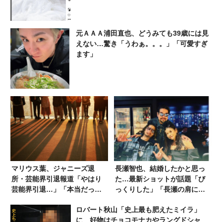
元ＡＡＡ浦田直也、どうみても39歳には見
えない…驚き「うわぁ。。。」「可愛すぎ
ます」
マリウス葉、ジャニーズ退
長瀬智也、結婚したかと思っ
所・芸能界引退報道「やはり
た…最新ショットが話題「び
芸能界引退…」「本当だった
っくりした」「長瀬の肩に置
ら大ショック」
く手が気になる」
ロバート秋山「史上最も肥えたミイラ」
に 好物はチョコモナカやラングドシャ