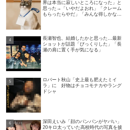
界は本当に寂しいところになった」と
思った→「いやだよおれ」「クレーム
もらったらやだ」「みんな得しかな
い」
長瀬智也、結婚したかと思った…最新
ショットが話題「びっくりした」「長
瀬の肩に置く手が気になる」
ロバート秋山「史上最も肥えたミイ
ラ」に 好物はチョコモナカやラング
ドシャ
深田えいみ「顔のパンパンがヤバい」
20キロ太っていた高校時代の写真を披