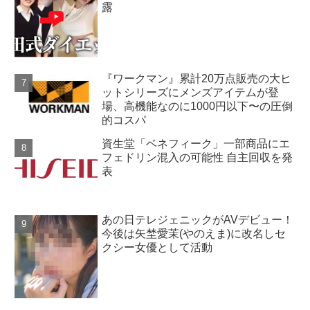
露
『ワークマン』累計20万点販売の大ヒ
ットシリーズにメンズアイテムが登
場、高機能なのに1000円以下〜の圧倒
的コスパ
資生堂「ベネフィーク」一部商品にエ
フェドリン混入の可能性 自主回収を発
表
あの日テレジェニックがAVデビュー！
今後は矢埜愛茉(やのえま)に改名しセ
クシー女優として活動