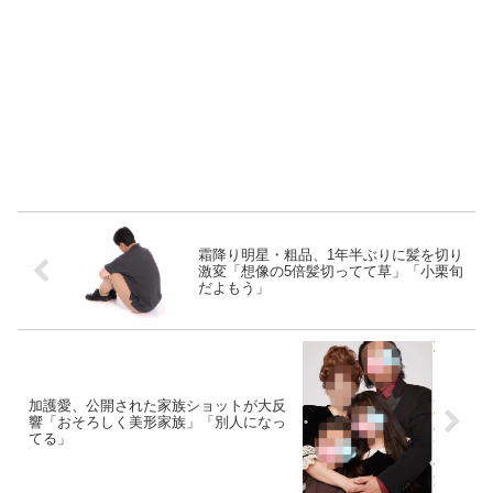
霜降り明星・粗品、1年半ぶりに髪を切り
激変「想像の5倍髪切ってて草」「小栗旬
だよもう」
加護愛、公開された家族ショットが大反
響「おそろしく美形家族」「別人になっ
てる」