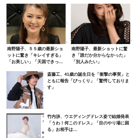
南野陽子、５５歳の最新ショ
南野陽子、最新ショットに驚
ットに驚き「キレイすぎる」
き「誰だか分からなかった」
「お美しい」「天国できっと
「別人みたい」
聴いてくれている」
斎藤工、41歳の誕生日を「衝撃の事実」と
ともに報告「びっくり」「驚愕しておりま
す」
竹内渉、ウエディングドレス姿で結婚発表
「うわ！何このドレス」「目のやり場に困
る」お相手は…