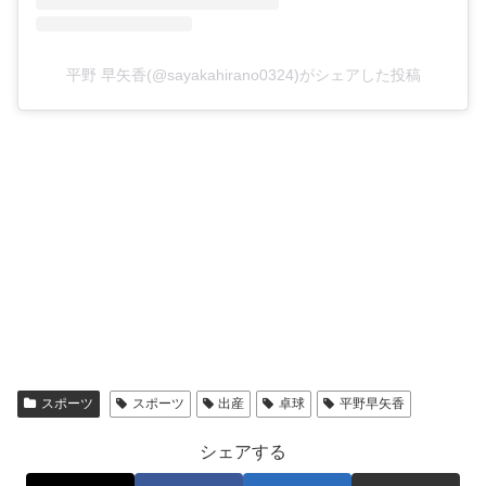
平野 早矢香(@sayakahirano0324)がシェアした投稿
スポーツ
スポーツ
出産
卓球
平野早矢香
シェアする