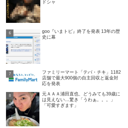
ドシャ
goo『いまトピ』終了を発表 13年の歴
史に幕
ファミリーマート「テバ・チキ」1182
店舗で最大900個の自主回収と返金対
応を発表
元ＡＡＡ浦田直也、どうみても39歳に
は見えない…驚き「うわぁ。。。」
「可愛すぎます」