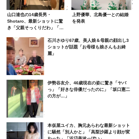
山口達也の14歳長男・
上野優華、北島優一との結婚
Shotaro、最新ショットに驚
を発表
き「父親そっくりだわ」「似
てるね〜」左手薬指の指輪
石川さゆり67歳、美人娘＆母親の顔出し3
が…
ショットが話題「お母様も娘さんもお綺
麗」
伊勢谷友介、46歳現在の姿に驚き「ヤバ
っ」「好きな俳優だったのに」「坂口憲二
の方が…」
本仮屋ユイカ、胸元あらわな最新ショット
に騒然「別人かと」「高梨沙羅より顔が変
わった」「浜辺美波っぽい」