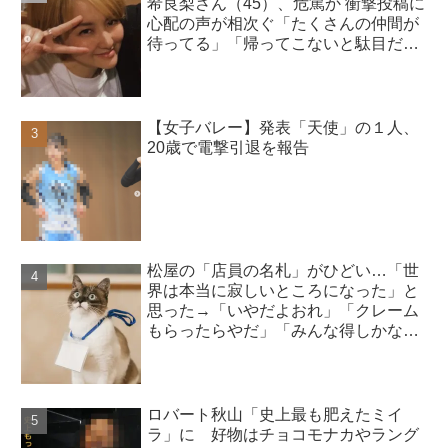
希良梨さん（45）、危篤か 衝撃投稿に
心配の声が相次ぐ「たくさんの仲間が
待ってる」「帰ってこないと駄目だ
よ」
【女子バレー】発表「天使」の１人、
20歳で電撃引退を報告
松屋の「店員の名札」がひどい…「世
界は本当に寂しいところになった」と
思った→「いやだよおれ」「クレーム
もらったらやだ」「みんな得しかな
い」
ロバート秋山「史上最も肥えたミイ
ラ」に 好物はチョコモナカやラング