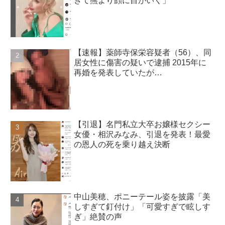
ぎて熊より顔に目がいく」
【速報】薬師寺保栄容疑者（56）、同
居女性に傷害の疑いで逮捕 2015年に
再婚を発表していたが…
【引退】名門私立大卒お嬢様セクシー
女優・相沢みなみ、引退を発表！最愛
の恩人の死を乗り越え決断
中山美穂、ポニーテール姿を披露「美
しすぎて釘付け」「可愛すぎで眩しす
ぎ」絶賛の声