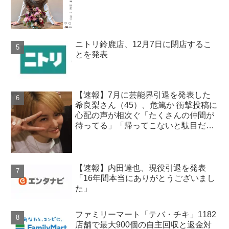
ニトリ鈴鹿店、12月7日に閉店するこ
とを発表
【速報】7月に芸能界引退を発表した
希良梨さん（45）、危篤か 衝撃投稿に
心配の声が相次ぐ「たくさんの仲間が
待ってる」「帰ってこないと駄目だ
よ」
【速報】内田達也、現役引退を発表
「16年間本当にありがとうございまし
た」
ファミリーマート「テバ・チキ」1182
店舗で最大900個の自主回収と返金対