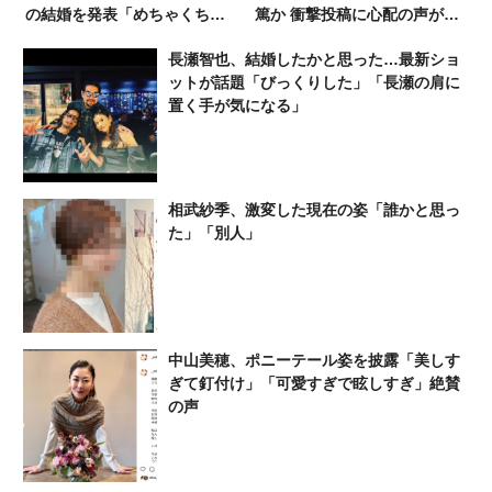
の結婚を発表「めちゃくちゃ
篤か 衝撃投稿に心配の声が相
美人だな」「すげーな美人と
次ぐ「たくさんの仲間が待っ
長瀬智也、結婚したかと思った…最新ショ
ばっかり」
てる」「帰ってこないと駄目
ットが話題「びっくりした」「長瀬の肩に
だよ」
置く手が気になる」
相武紗季、激変した現在の姿「誰かと思っ
た」「別人」
中山美穂、ポニーテール姿を披露「美しす
ぎて釘付け」「可愛すぎで眩しすぎ」絶賛
の声