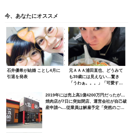
今、あなたにオススメ
石井優希が結婚 ことし4月に
元ＡＡＡ浦田直也、どうみて
引退を発表
も39歳には見えない…驚き
「うわぁ。。。」「可愛すぎ
ます」
2019年には売上高1億4200万円だったが…
焼肉店が7日に突如閉店、運営会社が自己破
産申請へ…従業員は解雇予定「突然のご報
告となり申し訳ございません」