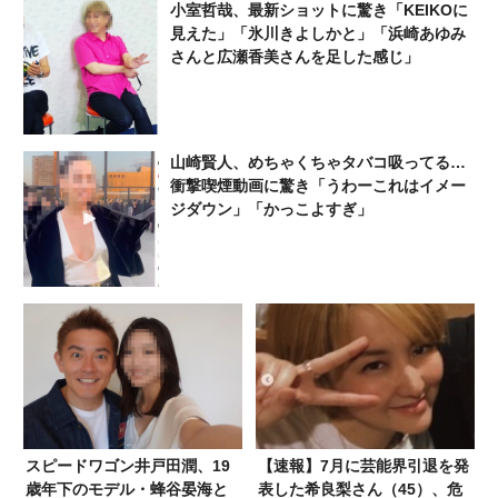
小室哲哉、最新ショットに驚き「KEIKOに
見えた」「氷川きよしかと」「浜崎あゆみ
さんと広瀬香美さんを足した感じ」
山崎賢人、めちゃくちゃタバコ吸ってる…
衝撃喫煙動画に驚き「うわーこれはイメー
ジダウン」「かっこよすぎ」
スピードワゴン井戸田潤、19
【速報】7月に芸能界引退を発
歳年下のモデル・蜂谷晏海と
表した希良梨さん（45）、危