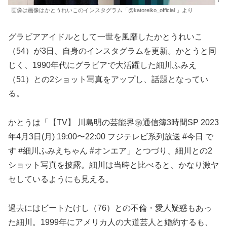
画像は画像はかとうれいこのインスタグラム「@katoreiko_official 」より
グラビアアイドルとして一世を風靡したかとうれいこ
（54）が3日、自身のインスタグラムを更新。かとうと同
じく、1990年代にグラビアで大活躍した細川ふみえ
（51）との2ショット写真をアップし、話題となってい
る。
かとうは「【TV】 川島明の芸能界㊙︎通信簿3時間SP 2023
年4月3日(月) 19:00〜22:00 フジテレビ系列放送 #今日 で
す #細川ふみえちゃん #オンエア」とつづり、細川との2
ショット写真を披露。細川は当時と比べると、かなり激ヤ
セしているようにも見える。
過去にはビートたけし（76）との不倫・愛人疑惑もあっ
た細川。1999年にアメリカ人の大道芸人と婚約するも、