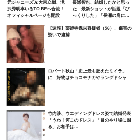
元ジャニーズJr.大東立樹、滝
長瀬智也、結婚したかと思っ
沢秀明率いるTO BEへ合流！
た…最新ショットが話題「び
オフィシャルページも開設
っくりした」「長瀬の肩に置
く手が気になる」
【速報】薬師寺保栄容疑者（56）、傷害の
疑いで逮捕
ロバート秋山「史上最も肥えたミイラ」
に 好物はチョコモナカやラングドシャ
竹内渉、ウエディングドレス姿で結婚発表
「うわ！何このドレス」「目のやり場に困
る」お相手は…