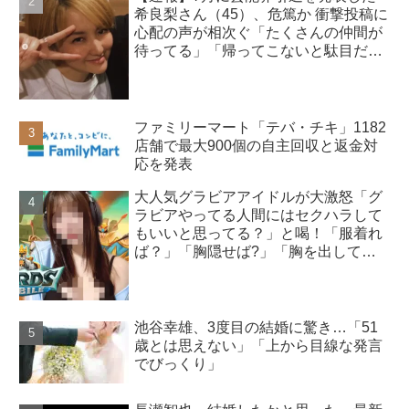
希良梨さん（45）、危篤か 衝撃投稿に
心配の声が相次ぐ「たくさんの仲間が
待ってる」「帰ってこないと駄目だ
よ」
ファミリーマート「テバ・チキ」1182
店舗で最大900個の自主回収と返金対
応を発表
大人気グラビアアイドルが大激怒「グ
ラビアやってる人間にはセクハラして
もいいと思ってる？」と喝！「服着れ
ば？」「胸隠せば?」「胸を出してゲ
ーム実況する意味」
池谷幸雄、3度目の結婚に驚き…「51
歳とは思えない」「上から目線な発言
でびっくり」