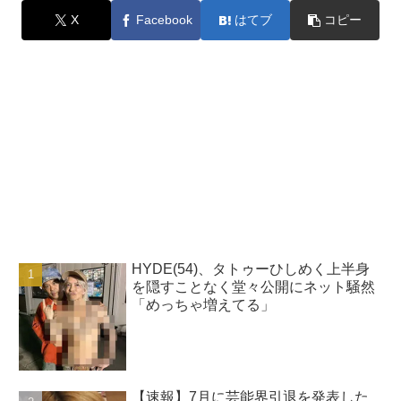
X
Facebook
はてブ
コピー
HYDE(54)、タトゥーひしめく上半身
を隠すことなく堂々公開にネット騒然
「めっちゃ増えてる」
【速報】7月に芸能界引退を発表した