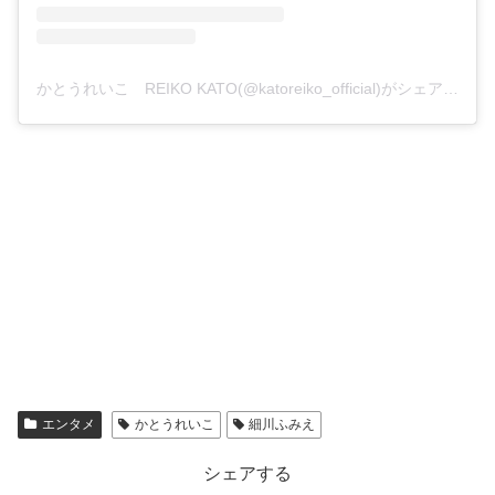
かとうれいこ REIKO KATO(@katoreiko_official)がシェアした投稿
エンタメ
かとうれいこ
細川ふみえ
シェアする