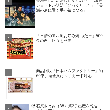
長瀬智也、結婚したかと思った…最新
ショットが話題「びっくりした」「長
瀬の肩に置く手が気になる」
『日清の関西風お好み焼 ぶた玉』500
食の自主回収を発表
商品回収『日本ハムファクトリー』約
60束、返金又はクオカード対応
石原さとみ（38）第2子出産を報告