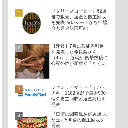
『タリーズコーヒー』62店
舗で販売、返金と自主回収
を発表 ※レシートがない場
合も返金対応可能
【速報】7月に芸能界引退
を発表した希良梨さん
（45）、危篤か 衝撃投稿に
心配の声が相次ぐ「たくさ
んの仲間が待ってる」「帰
ってこないと駄目だよ」
ファミリーマート「テバ・
チキ」1182店舗で最大900
個の自主回収と返金対応を
発表
『日清の関西風お好み焼 ぶ
た玉』500食の自主回収を
発表