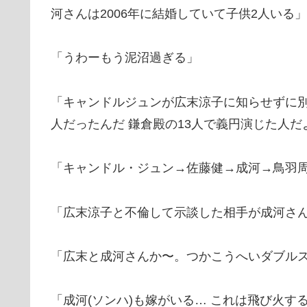
河さんは2006年に結婚していて子供2人いる」
「うわーもう泥沼過ぎる」
「キャンドルジュンが広末涼子に知らせずに
人だったんだ 鎌倉殿の13人で義円演じた人だ
「キャンドル・ジュン→佐藤健→成河→鳥羽周
「広末涼子と不倫して示談した相手が成河さ
「広末と成河さんか〜。つかこうへいダブル
「成河(ソンハ)も嫁がいる… これは飛び火す