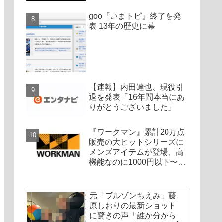
goo『いまトピ』終了を発
表 13年の歴史に幕
【速報】内田達也、現役引
退を発表「16年間本当にあ
りがとうございました」
『ワークマン』累計20万点
販売の大ヒットシリーズに
メンズアイテムが登場、高
機能なのに1000円以下〜の
圧倒的コスパ
元「ブルゾンちえみ」藤
原しおりの最新ショット
に驚きの声「誰か分から