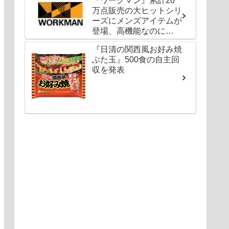
『ワークマン』累計20
万点販売の大ヒットシリ
ーズにメンズアイテムが
登場、高機能なのに
1000円以下〜の圧倒的
『日清の関西風お好み焼
コスパ
ぶた玉』500食の自主回
収を発表