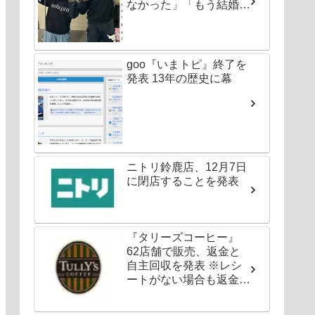
なかった」「もう結婚し
ちゃいなよ」
goo『いまトピ』終了を
発表 13年の歴史に幕
ニトリ鈴鹿店、12月7日
に閉店することを発表
『タリーズコーヒー』
62店舗で販売、返金と
自主回収を発表 ※レシ
ートがない場合も返金対
応可能