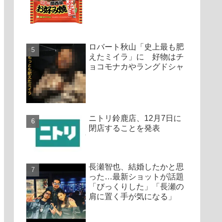
ロバート秋山「史上最も肥
えたミイラ」に 好物はチ
ョコモナカやラングドシャ
ニトリ鈴鹿店、12月7日に
閉店することを発表
長瀬智也、結婚したかと思
った…最新ショットが話題
「びっくりした」「長瀬の
肩に置く手が気になる」