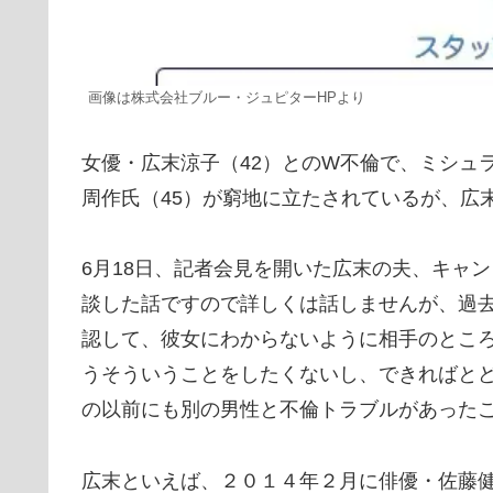
画像は株式会社ブルー・ジュピターHPより
女優・広末涼子（42）とのW不倫で、ミシュラ
周作氏（45）が窮地に立たされているが、広
6月18日、記者会見を開いた広末の夫、キャ
談した話ですので詳しくは話しませんが、過去
認して、彼女にわからないように相手のとこ
うそういうことをしたくないし、できればと
の以前にも別の男性と不倫トラブルがあった
広末といえば、２０１４年２月に俳優・佐藤