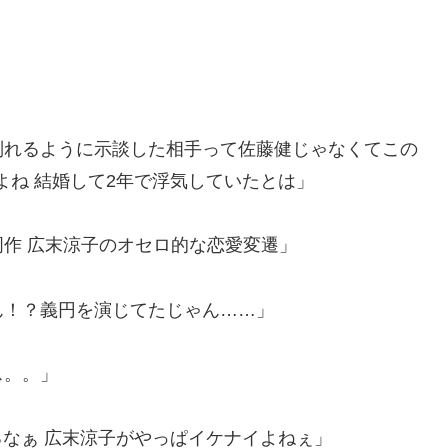
別れるように示談した相手って佐藤健じゃなくてこの
よね 結婚して2年で浮気していたとは」
作 広末涼子のオセロ的な恋愛変遷」
ん！？義円を演じてたじゃん……」
ス。。」
るなぁ 広末涼子がやっぱイケナイよねぇ」