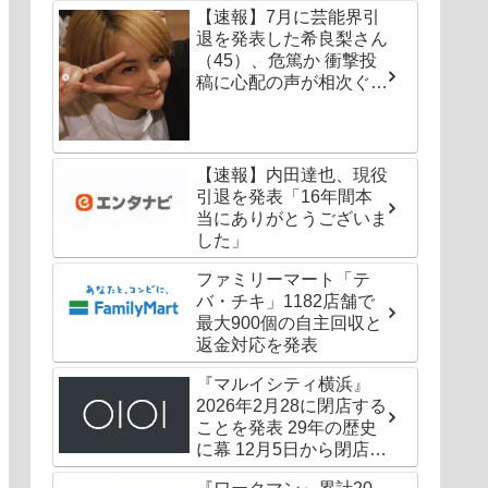
【速報】7月に芸能界引
退を発表した希良梨さん
（45）、危篤か 衝撃投
稿に心配の声が相次ぐ
「たくさんの仲間が待っ
てる」「帰ってこないと
駄目だよ」
【速報】内田達也、現役
引退を発表「16年間本
当にありがとうございま
した」
ファミリーマート「テ
バ・チキ」1182店舗で
最大900個の自主回収と
返金対応を発表
『マルイシティ横浜』
2026年2月28に閉店する
ことを発表 29年の歴史
に幕 12月5日から閉店セ
ールも