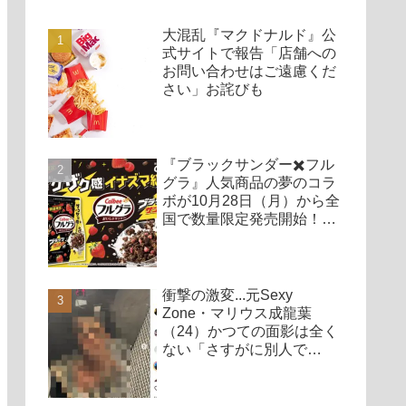
大混乱『マクドナルド』公
式サイトで報告「店舗への
お問い合わせはご遠慮くだ
さい」お詫びも
『ブラックサンダー✖️フル
グラ』人気商品の夢のコラ
ボが10月28日（月）から全
国で数量限定発売開始！
「これ絶対買う」「美味い
予感しかない」
衝撃の激変...元Sexy
Zone・マリウス成龍葉
（24）かつての面影は全く
ない「さすがに別人で
は？」