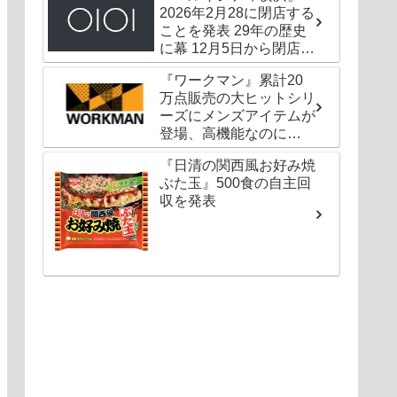
2026年2月28に閉店する
ことを発表 29年の歴史
に幕 12月5日から閉店セ
ールも
『ワークマン』累計20
万点販売の大ヒットシリ
ーズにメンズアイテムが
登場、高機能なのに
1000円以下〜の圧倒的
『日清の関西風お好み焼
コスパ
ぶた玉』500食の自主回
収を発表