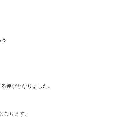
。
ある
。
する運びとなりました。
となります。