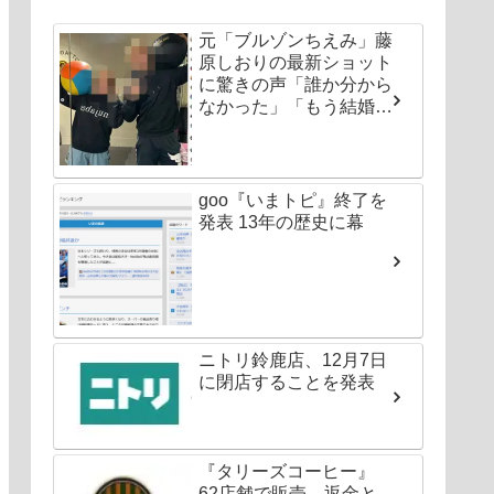
元「ブルゾンちえみ」藤
原しおりの最新ショット
に驚きの声「誰か分から
なかった」「もう結婚し
ちゃいなよ」
goo『いまトピ』終了を
発表 13年の歴史に幕
ニトリ鈴鹿店、12月7日
に閉店することを発表
『タリーズコーヒー』
62店舗で販売、返金と