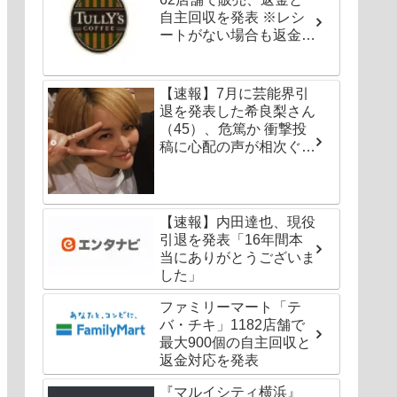
自主回収を発表 ※レシ
ートがない場合も返金対
応可能
【速報】7月に芸能界引
退を発表した希良梨さん
（45）、危篤か 衝撃投
稿に心配の声が相次ぐ
「たくさんの仲間が待っ
てる」「帰ってこないと
駄目だよ」
【速報】内田達也、現役
引退を発表「16年間本
当にありがとうございま
した」
ファミリーマート「テ
バ・チキ」1182店舗で
最大900個の自主回収と
返金対応を発表
『マルイシティ横浜』