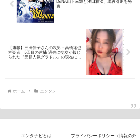
DeNA山下幸輝と浅田将汰、現役引退を発
表
【速報】三田佳子さんの次男・高橋祐也
容疑者、5回目の逮捕 過去に交友が報じ
られた『元超人気グラドル』の現在にも
驚きの声
ホーム
エンタメ
エンタナビとは
プライバシーポリシー（情報の外