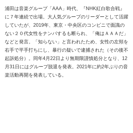
浦田は音楽グループ「AAA」時代、『NHK紅白歌合戦』
に７年連続で出場。大人気グループのリーダーとして活躍
していたが、2019年、東京・中央区のコンビニで面識の
ない２０代女性をナンパするも断られ、「俺はＡＡＡだ」
などと発言。「知らない」と言われたため、女性の左頬を
右手で平手打ちにし、暴行の疑いで逮捕された（その後不
起訴処分）。同年4月22日より無期限謹慎処分となり、12
月31日にはグループ脱退を発表。2021年に約2年ぶりの音
楽活動再開を発表している。