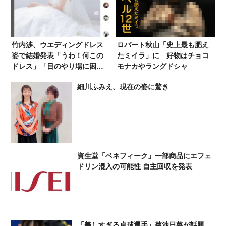
竹内渉、ウエディングドレス
ロバート秋山「史上最も肥え
姿で結婚発表「うわ！何この
たミイラ」に 好物はチョコ
ドレス」「目のやり場に困
モナカやラングドシャ
る」お相手は…
細川ふみえ、現在の姿に驚き
資生堂「ベネフィーク」一部商品にエフェ
ドリン混入の可能性 自主回収を発表
「美しすぎる卓球選手」菊池日菜が話題