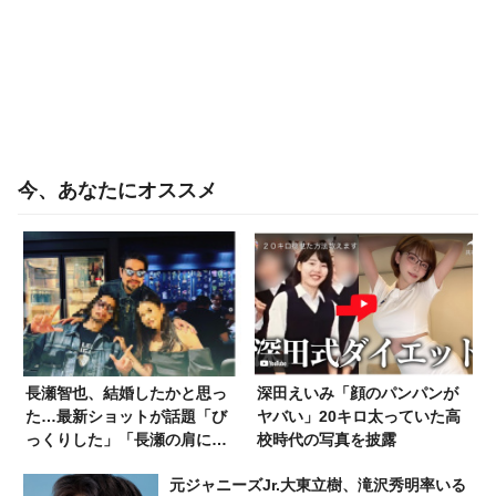
今、あなたにオススメ
長瀬智也、結婚したかと思っ
深田えいみ「顔のパンパンが
た…最新ショットが話題「び
ヤバい」20キロ太っていた高
っくりした」「長瀬の肩に置
校時代の写真を披露
く手が気になる」
元ジャニーズJr.大東立樹、滝沢秀明率いる