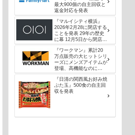
最大900個の自主回収と
返金対応を発表
『マルイシティ横浜』
2026年2月28に閉店する
ことを発表 29年の歴史
に幕 12月5日から閉店セ
ールも
『ワークマン』累計20
万点販売の大ヒットシリ
ーズにメンズアイテムが
登場、高機能なのに
1000円以下〜の圧倒的
『日清の関西風お好み焼
コスパ
ぶた玉』500食の自主回
収を発表