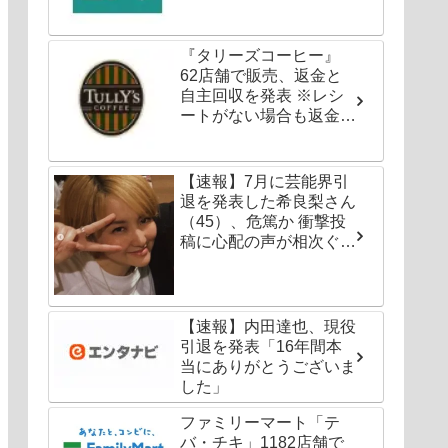
『タリーズコーヒー』
62店舗で販売、返金と
自主回収を発表 ※レシ
ートがない場合も返金対
応可能
【速報】7月に芸能界引
退を発表した希良梨さん
（45）、危篤か 衝撃投
稿に心配の声が相次ぐ
「たくさんの仲間が待っ
てる」「帰ってこないと
駄目だよ」
【速報】内田達也、現役
引退を発表「16年間本
当にありがとうございま
した」
ファミリーマート「テ
バ・チキ」1182店舗で