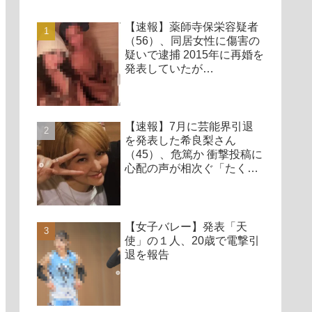
【速報】薬師寺保栄容疑者
（56）、同居女性に傷害の
疑いで逮捕 2015年に再婚を
発表していたが…
【速報】7月に芸能界引退
を発表した希良梨さん
（45）、危篤か 衝撃投稿に
心配の声が相次ぐ「たくさ
んの仲間が待ってる」「帰
ってこないと駄目だよ」
【女子バレー】発表「天
使」の１人、20歳で電撃引
退を報告