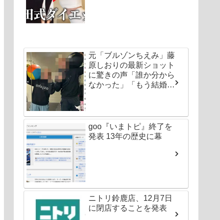
元「ブルゾンちえみ」藤
原しおりの最新ショット
に驚きの声「誰か分から
なかった」「もう結婚し
ちゃいなよ」
goo『いまトピ』終了を
発表 13年の歴史に幕
ニトリ鈴鹿店、12月7日
に閉店することを発表