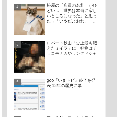
松屋の「店員の名札」がひ
どい…「世界は本当に寂し
いところになった」と思っ
た→「いやだよおれ」「ク
レームもらったらやだ」
「みんな得しかない」
ロバート秋山「史上最も肥
えたミイラ」に 好物はチ
ョコモナカやラングドシャ
goo『いまトピ』終了を発
表 13年の歴史に幕