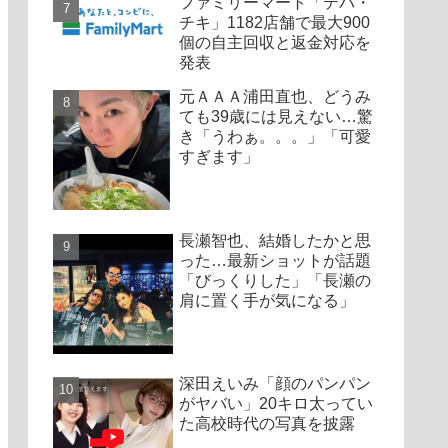
ファミリーマート「テバ・
チキ」1182店舗で最大900
個の自主回収と返金対応を
発表
元ＡＡＡ浦田直也、どうみ
ても39歳には見えない…驚
き「うわぁ。。。」「可愛
すぎます」
長瀬智也、結婚したかと思
った…最新ショットが話題
「びっくりした」「長瀬の
肩に置く手が気になる」
深田えいみ「顔のパンパン
がヤバい」20キロ太ってい
た高校時代の写真を披露