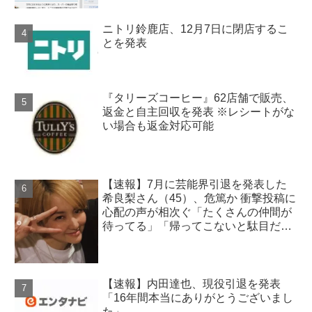
ニトリ鈴鹿店、12月7日に閉店するこ
とを発表
『タリーズコーヒー』62店舗で販売、
返金と自主回収を発表 ※レシートがな
い場合も返金対応可能
【速報】7月に芸能界引退を発表した
希良梨さん（45）、危篤か 衝撃投稿に
心配の声が相次ぐ「たくさんの仲間が
待ってる」「帰ってこないと駄目だ
よ」
【速報】内田達也、現役引退を発表
「16年間本当にありがとうございまし
た」