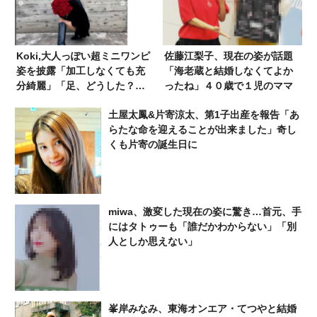
Koki,大人っぽい超ミニワンピ
佐藤江梨子、現在の姿が話題
姿を披露「加工しなくても充
「海老蔵と結婚しなくてよか
分綺麗」「足、どうした？」
ったね」４０歳で１児のママ
の声
土屋太鳳&片寄涼太、第1子出産を報告「あ
らたな命を迎えることが出来ました」奇し
くも片寄の誕生日に
miwa、激変した現在の姿に驚き…首元、手
にはタトゥーも「誰だかわからない」「別
人としか思えない」
峯岸みなみ、東海オンエア・てつやと結婚