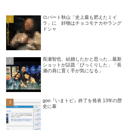
ロバート秋山「史上最も肥えたミイ
ラ」に 好物はチョコモナカやラング
ドシャ
長瀬智也、結婚したかと思った…最新
ショットが話題「びっくりした」「長
瀬の肩に置く手が気になる」
goo『いまトピ』終了を発表 13年の歴
史に幕