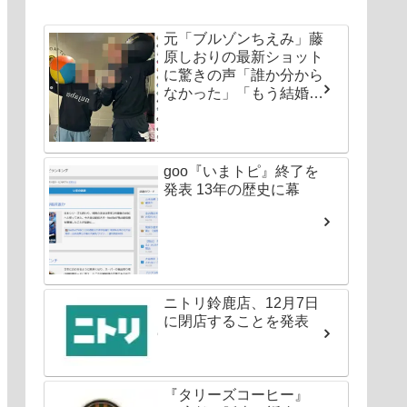
元「ブルゾンちえみ」藤
原しおりの最新ショット
に驚きの声「誰か分から
なかった」「もう結婚し
ちゃいなよ」
goo『いまトピ』終了を
発表 13年の歴史に幕
ニトリ鈴鹿店、12月7日
に閉店することを発表
『タリーズコーヒー』