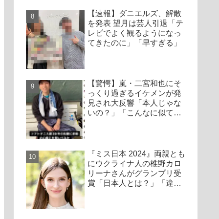
【速報】ダニエルズ、解散
を発表 望月は芸人引退「テ
レビでよく観るようになっ
てきたのに」「早すぎる」
【驚愕】嵐・二宮和也にそ
っくり過ぎるイケメンが発
見され大反響「本人じゃな
いの？」「こんなに似てる
人いるんだ」「ニノよりの
ニノ」京都大学出身の超エ
リートか
『ミス日本 2024』両親とも
にウクライナ人の椎野カロ
リーナさんがグランプリ受
賞「日本人とは？」「違和
感」物議を醸す