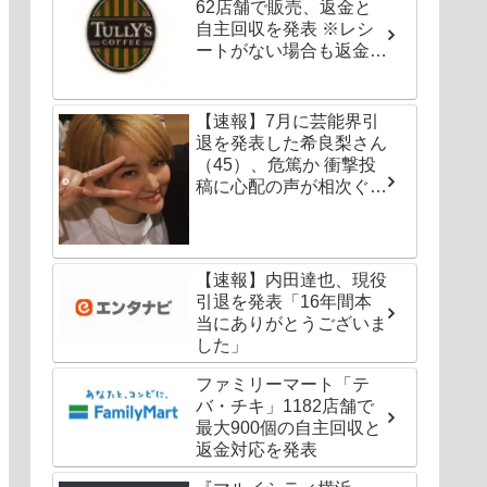
62店舗で販売、返金と
自主回収を発表 ※レシ
ートがない場合も返金対
応可能
【速報】7月に芸能界引
退を発表した希良梨さん
（45）、危篤か 衝撃投
稿に心配の声が相次ぐ
「たくさんの仲間が待っ
てる」「帰ってこないと
駄目だよ」
【速報】内田達也、現役
引退を発表「16年間本
当にありがとうございま
した」
ファミリーマート「テ
バ・チキ」1182店舗で
最大900個の自主回収と
返金対応を発表