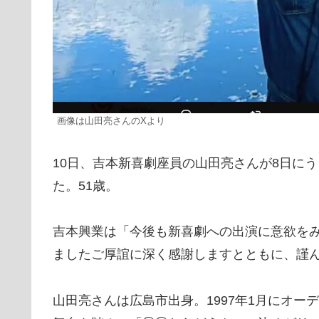
画像は山田亮さんのXより
10日、吉本新喜劇座員の山田亮さんが8日に
た。51歳。
吉本興業は「今後も新喜劇への出演に意欲を
ましたご厚誼に深く感謝しますとともに、謹
山田亮さんは広島市出身。1997年1月にオー