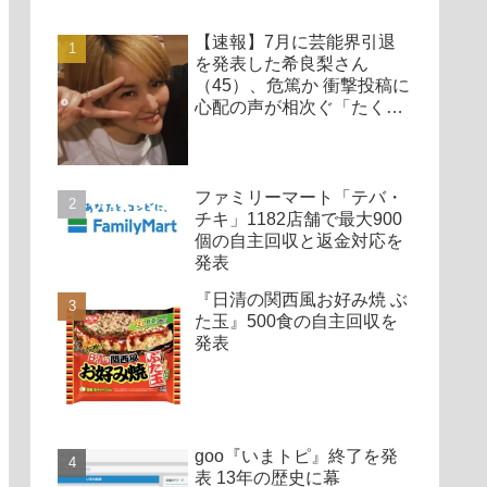
【速報】7月に芸能界引退
を発表した希良梨さん
（45）、危篤か 衝撃投稿に
心配の声が相次ぐ「たくさ
んの仲間が待ってる」「帰
ってこないと駄目だよ」
ファミリーマート「テバ・
チキ」1182店舗で最大900
個の自主回収と返金対応を
発表
『日清の関西風お好み焼 ぶ
た玉』500食の自主回収を
発表
goo『いまトピ』終了を発
表 13年の歴史に幕