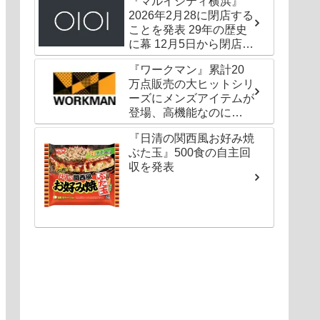
『マルイシティ横浜』
2026年2月28に閉店する
ことを発表 29年の歴史
に幕 12月5日から閉店セ
ールも
『ワークマン』累計20
万点販売の大ヒットシリ
ーズにメンズアイテムが
登場、高機能なのに
1000円以下〜の圧倒的
『日清の関西風お好み焼
コスパ
ぶた玉』500食の自主回
収を発表