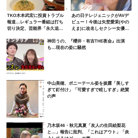
TKO木本武宏に投資トラブル
あの日テレジェニックがAVデ
報道…レギュラー番組は打ち
ビュー！今後は矢埜愛茉(やの
切り決定、芸能界「永久追
えま)に改名しセクシー女優と
放」の可能性も
して活動
神田うの、『櫻井・有吉THE夜会』出演
も…現在の姿に騒然
中山美穂、ポニーテール姿を披露「美しす
ぎて釘付け」「可愛すぎで眩しすぎ」絶賛
の声
乃木坂46・秋元真夏「友人の生田絵梨花
と…」報告に批判、「これはアウト」「炎