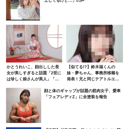
上してるけど…」の声
かとうれいこ、顔出しした長
【似てる!?】鈴木福くんの
女が美しすぎると話題「2世に
妹・夢ちゃん、事務所移籍を
は珍しく娘さんが美人」「母
発表！兄と同じテアトルエン
親を超えてる」
ターテイメントへ
顔と体のギャップが話題の筋肉女子、愛車
「フェアレディZ」に全塗装を報告