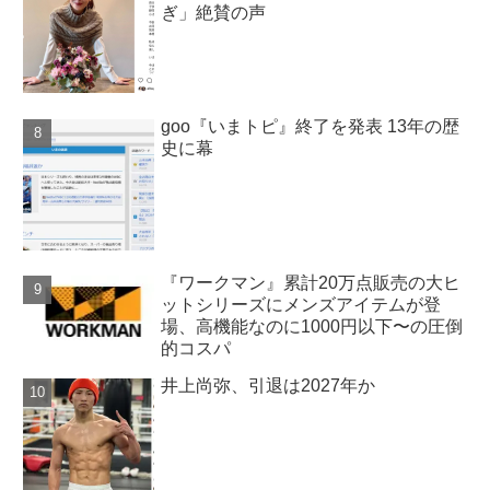
ぎ」絶賛の声
goo『いまトピ』終了を発表 13年の歴
史に幕
『ワークマン』累計20万点販売の大ヒ
ットシリーズにメンズアイテムが登
場、高機能なのに1000円以下〜の圧倒
的コスパ
井上尚弥、引退は2027年か