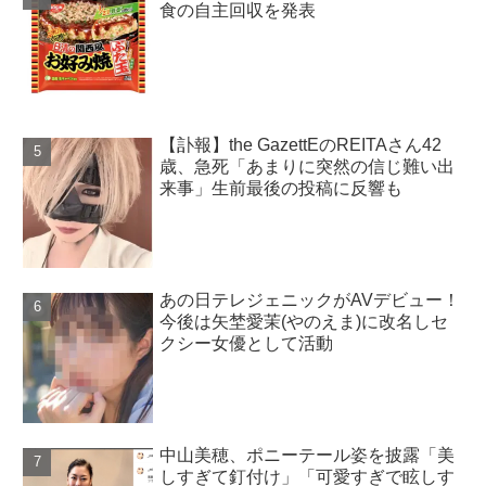
食の自主回収を発表
【訃報】the GazettEのREITAさん42
歳、急死「あまりに突然の信じ難い出
来事」生前最後の投稿に反響も
あの日テレジェニックがAVデビュー！
今後は矢埜愛茉(やのえま)に改名しセ
クシー女優として活動
中山美穂、ポニーテール姿を披露「美
しすぎて釘付け」「可愛すぎで眩しす