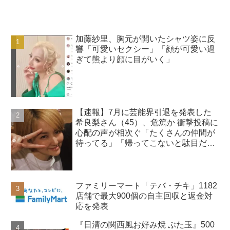
加藤紗里、胸元が開いたシャツ姿に反
響「可愛いセクシー」「顔が可愛い過
ぎて熊より顔に目がいく」
【速報】7月に芸能界引退を発表した
希良梨さん（45）、危篤か 衝撃投稿に
心配の声が相次ぐ「たくさんの仲間が
待ってる」「帰ってこないと駄目だ
よ」
ファミリーマート「テバ・チキ」1182
店舗で最大900個の自主回収と返金対
応を発表
『日清の関西風お好み焼 ぶた玉』500