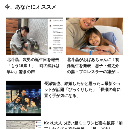
今、あなたにオススメ
北斗晶、次男の誕生日を報告
北斗晶がおばあちゃんに！初
「もう19歳！」「時の流れは
孫誕生を発表 息子・健之介
早い」驚きの声
の妻・プロレスラーの凛が第1
子女児を出産
長瀬智也、結婚したかと思った…最新ショ
ットが話題「びっくりした」「長瀬の肩に
置く手が気になる」
Koki,大人っぽい超ミニワンピ姿を披露「加