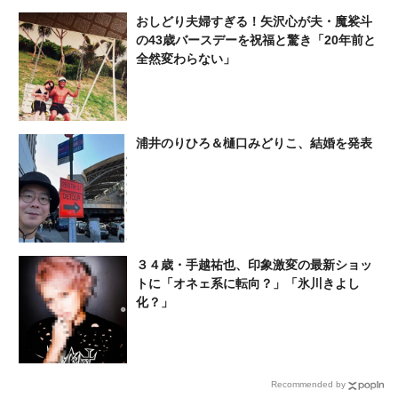
恋愛解禁した峯岸みなみ
おしどり夫婦すぎる！矢沢心が夫・魔裟斗
と…」過去ツイートも話題に
の43歳バースデーを祝福と驚き「20年前と
全然変わらない」
浦井のりひろ＆樋口みどりこ、結婚を発表
３４歳・手越祐也、印象激変の最新ショッ
トに「オネェ系に転向？」「氷川きよし
化？」
Recommended by