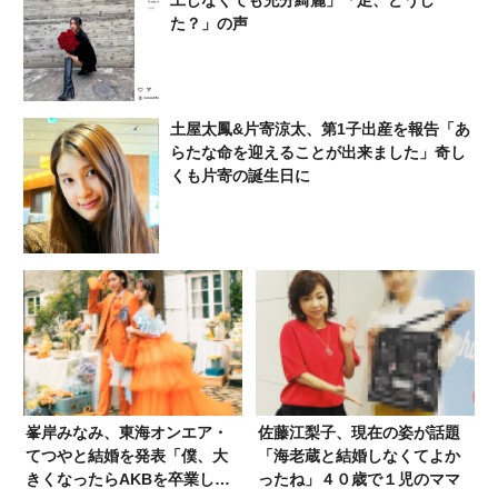
工しなくても充分綺麗」「足、どうし
た？」の声
土屋太鳳&片寄涼太、第1子出産を報告「あ
らたな命を迎えることが出来ました」奇し
くも片寄の誕生日に
峯岸みなみ、東海オンエア・
佐藤江梨子、現在の姿が話題
てつやと結婚を発表「僕、大
「海老蔵と結婚しなくてよか
きくなったらAKBを卒業して
ったね」４０歳で１児のママ