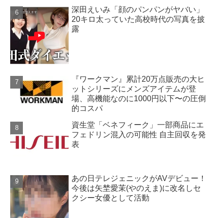
深田えいみ「顔のパンパンがヤバい」
20キロ太っていた高校時代の写真を披
露
『ワークマン』累計20万点販売の大ヒ
ットシリーズにメンズアイテムが登
場、高機能なのに1000円以下〜の圧倒
的コスパ
資生堂「ベネフィーク」一部商品にエ
フェドリン混入の可能性 自主回収を発
表
あの日テレジェニックがAVデビュー！
今後は矢埜愛茉(やのえま)に改名しセ
クシー女優として活動