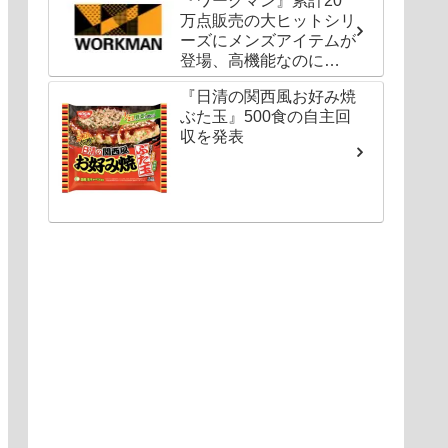
『ワークマン』累計20
万点販売の大ヒットシリ
ーズにメンズアイテムが
登場、高機能なのに
1000円以下〜の圧倒的
『日清の関西風お好み焼
コスパ
ぶた玉』500食の自主回
収を発表