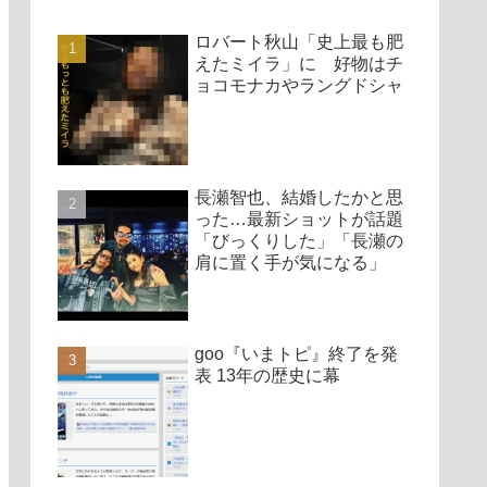
ロバート秋山「史上最も肥
えたミイラ」に 好物はチ
ョコモナカやラングドシャ
長瀬智也、結婚したかと思
った…最新ショットが話題
「びっくりした」「長瀬の
肩に置く手が気になる」
goo『いまトピ』終了を発
表 13年の歴史に幕