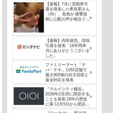
【速報】7月に芸能界引
退を発表した希良梨さん
（45）、危篤か 衝撃投
稿に心配の声が相次ぐ
「たくさんの仲間が待っ
てる」「帰ってこないと
駄目だよ」
【速報】内田達也、現役
引退を発表「16年間本
当にありがとうございま
した」
ファミリーマート「テ
バ・チキ」1182店舗で
最大900個の自主回収と
返金対応を発表
『マルイシティ横浜』
2026年2月28に閉店する
ことを発表 29年の歴史
に幕 12月5日から閉店セ
ールも