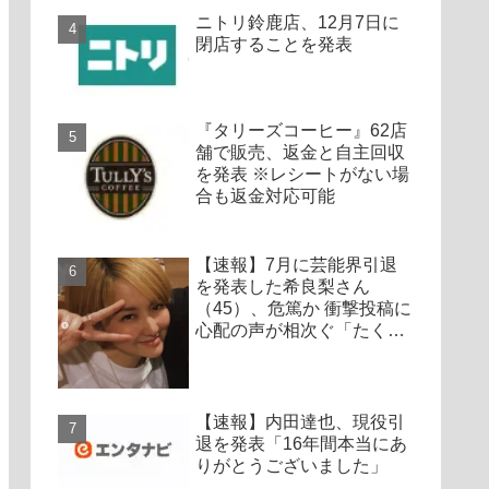
ニトリ鈴鹿店、12月7日に
閉店することを発表
『タリーズコーヒー』62店
舗で販売、返金と自主回収
を発表 ※レシートがない場
合も返金対応可能
【速報】7月に芸能界引退
を発表した希良梨さん
（45）、危篤か 衝撃投稿に
心配の声が相次ぐ「たくさ
んの仲間が待ってる」「帰
ってこないと駄目だよ」
【速報】内田達也、現役引
退を発表「16年間本当にあ
りがとうございました」