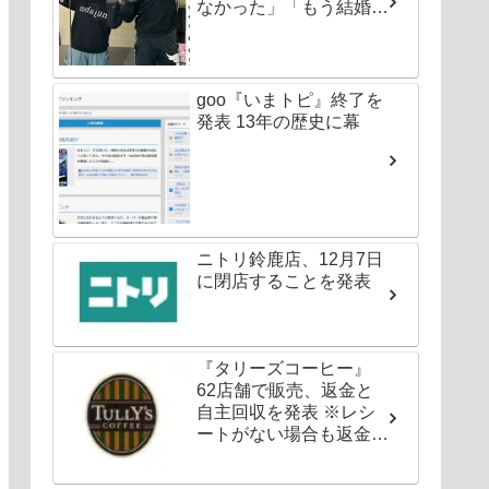
なかった」「もう結婚し
ちゃいなよ」
goo『いまトピ』終了を
発表 13年の歴史に幕
ニトリ鈴鹿店、12月7日
に閉店することを発表
『タリーズコーヒー』
62店舗で販売、返金と
自主回収を発表 ※レシ
ートがない場合も返金対
応可能