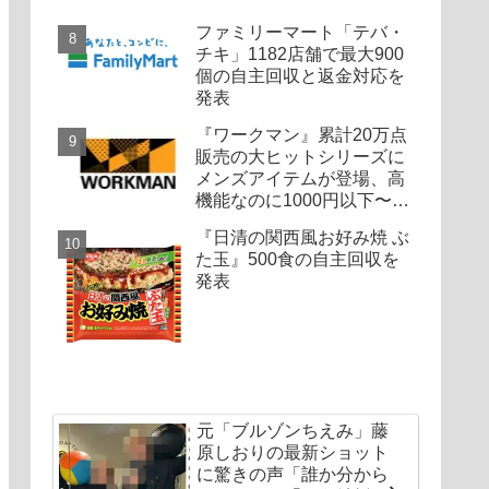
ファミリーマート「テバ・
チキ」1182店舗で最大900
個の自主回収と返金対応を
発表
『ワークマン』累計20万点
販売の大ヒットシリーズに
メンズアイテムが登場、高
機能なのに1000円以下〜の
圧倒的コスパ
『日清の関西風お好み焼 ぶ
た玉』500食の自主回収を
発表
元「ブルゾンちえみ」藤
原しおりの最新ショット
に驚きの声「誰か分から