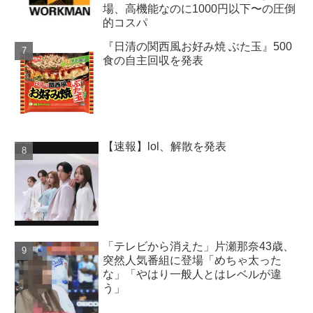
場、高機能なのに1000円以下〜の圧倒
的コスパ
『日清の関西風お好み焼 ぶた玉』500
食の自主回収を発表
【速報】lol、解散を発表
「テレビから消えた」片瀬那奈43歳、
突然人気番組に登場「めちゃ太った
な」「やはり一般人とはレベルが違
う」