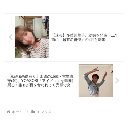
【速報】多岐川華子、結婚を発表 11年
前に「超有名俳優」の2世と離婚
【動画&画像有り】永遠の16歳・宮野真
守(40)、YOASOBI「アイドル」を華麗に
踊る！誰もが目を奪われてく完璧で究極
なアイドルに
ホーム
エンタメ