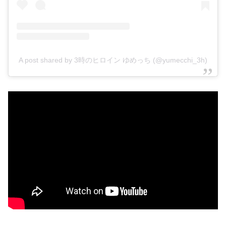
A post shared by 3時のヒロイン ゆめっち (@yumecchi_3h)