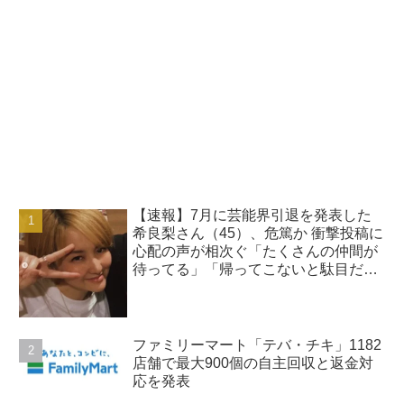
【速報】7月に芸能界引退を発表した
希良梨さん（45）、危篤か 衝撃投稿に
心配の声が相次ぐ「たくさんの仲間が
待ってる」「帰ってこないと駄目だ
よ」
ファミリーマート「テバ・チキ」1182
店舗で最大900個の自主回収と返金対
応を発表