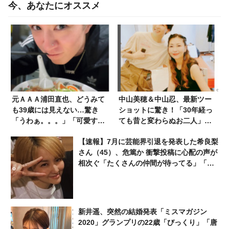
今、あなたにオススメ
元ＡＡＡ浦田直也、どうみて
中山美穂＆中山忍、最新ツー
も39歳には見えない…驚き
ショットに驚き！「30年経っ
「うわぁ。。。」「可愛すぎ
ても昔と変わらぬお二人」
ます」
「人気が逆転してしまった」
【速報】7月に芸能界引退を発表した希良梨
さん（45）、危篤か 衝撃投稿に心配の声が
相次ぐ「たくさんの仲間が待ってる」「帰
ってこないと駄目だよ」
新井遥、突然の結婚発表「ミスマガジン
2020」グランプリの22歳「びっくり」「唐