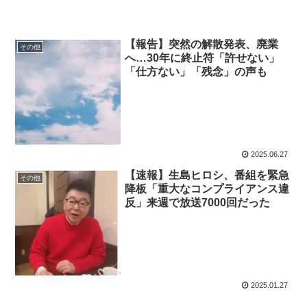
【報告】突然の解散発表、廃業
その他
へ…30年に終止符「許せない」
「仕方ない」「残念」の声も
2025.06.27
【速報】生島ヒロシ、番組を緊急
その他
降板「重大なコンプライアンス違
反」来週で放送7000回だった
2025.01.27