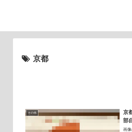
京都
京
その他
部
画像