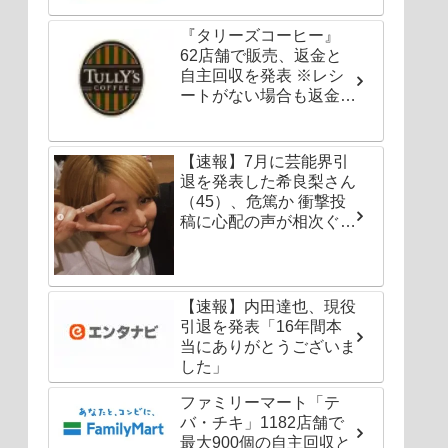
『タリーズコーヒー』
62店舗で販売、返金と
自主回収を発表 ※レシ
ートがない場合も返金対
応可能
【速報】7月に芸能界引
退を発表した希良梨さん
（45）、危篤か 衝撃投
稿に心配の声が相次ぐ
「たくさんの仲間が待っ
てる」「帰ってこないと
駄目だよ」
【速報】内田達也、現役
引退を発表「16年間本
当にありがとうございま
した」
ファミリーマート「テ
バ・チキ」1182店舗で
最大900個の自主回収と