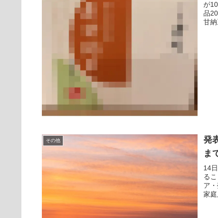
が1
品2
甘納
発
その他
ま
14
るこ
ア・
家庭