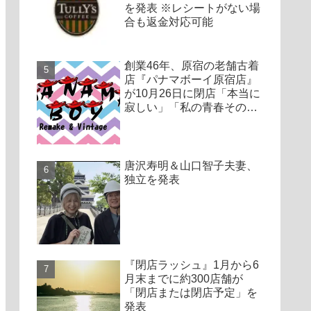
を発表 ※レシートがない場
合も返金対応可能
創業46年、原宿の老舗古着
店『パナマボーイ原宿店』
が10月26日に閉店「本当に
寂しい」「私の青春そのも
のでした」
唐沢寿明＆山口智子夫妻、
独立を発表
『閉店ラッシュ』1月から6
月末までに約300店舗が
「閉店または閉店予定」を
発表