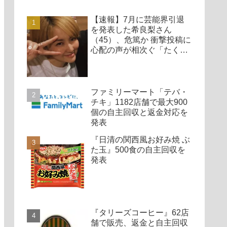
【速報】7月に芸能界引退
を発表した希良梨さん
（45）、危篤か 衝撃投稿に
心配の声が相次ぐ「たくさ
んの仲間が待ってる」「帰
ってこないと駄目だよ」
ファミリーマート「テバ・
チキ」1182店舗で最大900
個の自主回収と返金対応を
発表
『日清の関西風お好み焼 ぶ
た玉』500食の自主回収を
発表
『タリーズコーヒー』62店
舗で販売、返金と自主回収