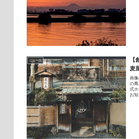
【
ニュース
麦
画像
の蕎
式ホ
お知