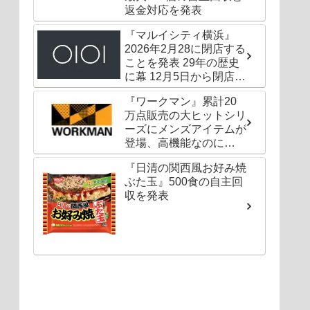
返金対応を発表
『マルイシティ横浜』
2026年2月28に閉店する
ことを発表 29年の歴史
に幕 12月5日から閉店セ
ールも
『ワークマン』累計20
万点販売の大ヒットシリ
ーズにメンズアイテムが
登場、高機能なのに
1000円以下〜の圧倒的
『日清の関西風お好み焼
コスパ
ぶた玉』500食の自主回
収を発表