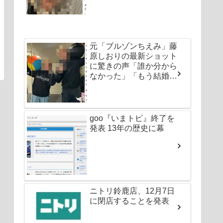
元「ブルゾンちえみ」藤
原しおりの最新ショット
に驚きの声「誰か分から
なかった」「もう結婚し
ちゃいなよ」
goo『いまトピ』終了を
発表 13年の歴史に幕
ニトリ鈴鹿店、12月7日
に閉店することを発表