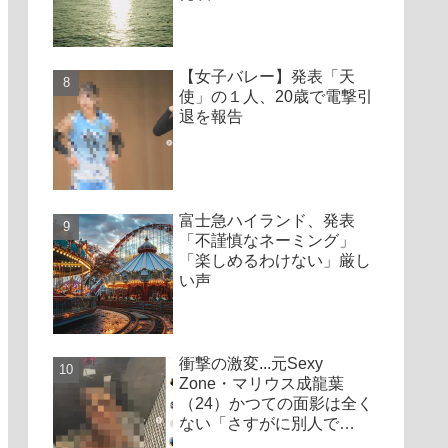
【女子バレー】発表「天
使」の１人、20歳で電撃引
退を報告
富士急ハイランド、発表
「不謹慎なネーミング」
「楽しめるわけない」厳し
い声
衝撃の激変...元Sexy
Zone・マリウス成龍葉
（24）かつての面影は全く
ない「さすがに別人で
は？」