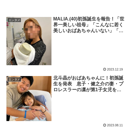
MALIA.(40)初孫誕生を報告！「世
エンタメ
界一美しい祖母」「こんなに若く
美しいおばあちゃんいない」「可
愛すぎるおばあちゃん」
2023.12.19
北斗晶がおばあちゃんに！初孫誕
エンタメ
生を発表 息子・健之介の妻・プ
ロレスラーの凛が第1子女児を出
産
2023.08.11