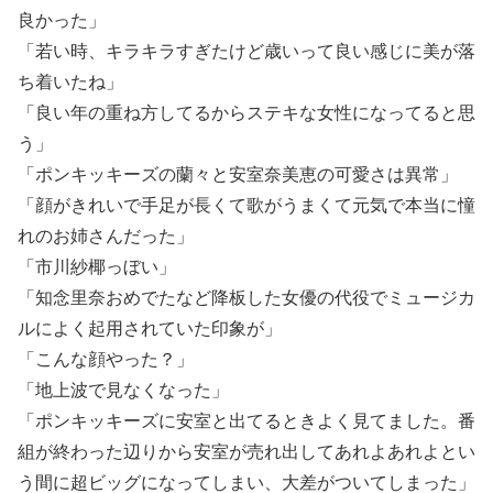
良かった」
「若い時、キラキラすぎたけど歳いって良い感じに美が落
ち着いたね」
「良い年の重ね方してるからステキな女性になってると思
う」
「ポンキッキーズの蘭々と安室奈美恵の可愛さは異常」
「顔がきれいで手足が長くて歌がうまくて元気で本当に憧
れのお姉さんだった」
「市川紗椰っぼい」
「知念里奈おめでたなど降板した女優の代役でミュージカ
ルによく起用されていた印象が」
「こんな顔やった？」
「地上波で見なくなった」
「ポンキッキーズに安室と出てるときよく見てました。番
組が終わった辺りから安室が売れ出してあれよあれよとい
う間に超ビッグになってしまい、大差がついてしまった」