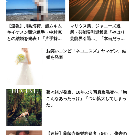
【速報】川島海荷、超ムキム
マリウス葉、ジャニーズ退
キイケメン競泳選手・中村克
所・芸能界引退報道「やはり
との結婚を発表！「片手持ち
芸能界引退…」「本当だった
上げ写真」が話題に
ら大ショック」
お笑いコンビ「ネコニスズ」ヤマゲン、結
婚を発表
菜々緒が発表、10年ぶり写真集発売へ「胸
こんなあったっけ」「つい拡大してしまっ
た」
【速報】薬師寺保栄容疑者（56）、傷害の