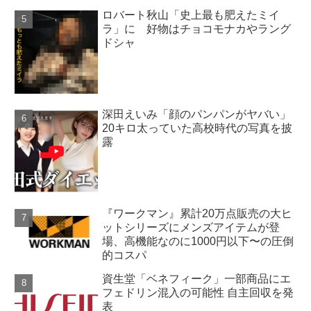
ロバート秋山「史上最も肥えたミイ
ラ」に 好物はチョコモナカやラング
ドシャ
深田えいみ「顔のパンパンがヤバい」
20キロ太っていた高校時代の写真を披
露
『ワークマン』累計20万点販売の大ヒ
ットシリーズにメンズアイテムが登
場、高機能なのに1000円以下〜の圧倒
的コスパ
資生堂「ベネフィーク」一部商品にエ
フェドリン混入の可能性 自主回収を発
表