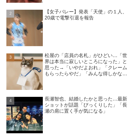
【女子バレー】発表「天使」の１人、
20歳で電撃引退を報告
松屋の「店員の名札」がひどい…「世
界は本当に寂しいところになった」と
思った→「いやだよおれ」「クレーム
もらったらやだ」「みんな得しかな
い」
長瀬智也、結婚したかと思った…最新
ショットが話題「びっくりした」「長
瀬の肩に置く手が気になる」