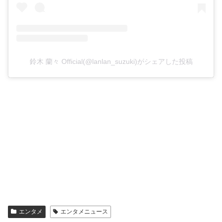
鈴木 蘭々 Official(@lanlan_suzuki)がシェアした投稿
エンタメ
エンタメニュース