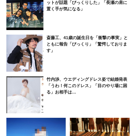
ットが話題「びっくりした」「長瀬の肩に
置く手が気になる」
斎藤工、41歳の誕生日を「衝撃の事実」と
ともに報告「びっくり」「驚愕しておりま
す」
竹内渉、ウエディングドレス姿で結婚発表
「うわ！何このドレス」「目のやり場に困
る」お相手は…