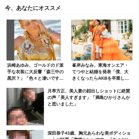
今、あなたにオススメ
浜崎あゆみ、ゴールドのド派
峯岸みなみ、東海オンエア・
手な衣装に大反響「森三中の
てつやと結婚を発表「僕、大
黒沢？」「色々と凄いです
きくなったらAKBを卒業して
ね」
恋愛解禁した峯岸みなみ
月亭方正、美人妻の顔出しショットに絶賛
と…」過去ツイートも話題に
の声「美人すぎます」「満島ひかりさんか
と思いました」
深田恭子43歳、胸元あらわな美ボディショ