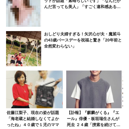
ットが話題「素晴らしいです」「なんだか
んだ言っても美人」「すごく違和感ある」
「ぺったりしてる？」
おしどり夫婦すぎる！矢沢心が夫・魔裟斗
の43歳バースデーを祝福と驚き「20年前と
全然変わらない」
佐藤江梨子、現在の姿が話題
【訃報】『麒麟がくる』『エ
「海老蔵と結婚しなくてよか
ール』俳優・板垣瑞生さんが
ったね」４０歳で１児のママ
死去 ２４歳「捜索を続けてま