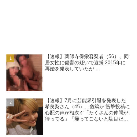
【速報】薬師寺保栄容疑者（56）、同
居女性に傷害の疑いで逮捕 2015年に
再婚を発表していたが…
【速報】7月に芸能界引退を発表した
希良梨さん（45）、危篤か 衝撃投稿に
心配の声が相次ぐ「たくさんの仲間が
待ってる」「帰ってこないと駄目だ
よ」