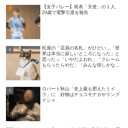
【女子バレー】発表「天使」の１人、
20歳で電撃引退を報告
松屋の「店員の名札」がひどい…「世
界は本当に寂しいところになった」と
思った→「いやだよおれ」「クレーム
もらったらやだ」「みんな得しかな
い」
ロバート秋山「史上最も肥えたミイ
ラ」に 好物はチョコモナカやラング
ドシャ