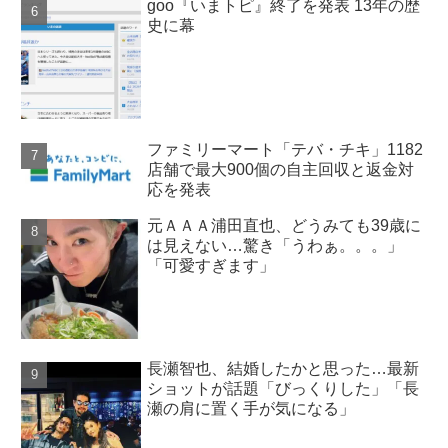
goo『いまトピ』終了を発表 13年の歴
史に幕
ファミリーマート「テバ・チキ」1182
店舗で最大900個の自主回収と返金対
応を発表
元ＡＡＡ浦田直也、どうみても39歳に
は見えない…驚き「うわぁ。。。」
「可愛すぎます」
長瀬智也、結婚したかと思った…最新
ショットが話題「びっくりした」「長
瀬の肩に置く手が気になる」