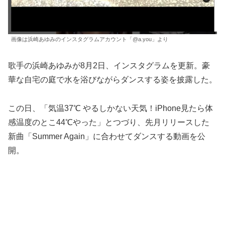
画像は浜崎あゆみのインスタグラムアカウント「@a.you」より
歌手の浜崎あゆみが8月2日、インスタグラムを更新。豪
華な自宅の庭で水を浴びながらダンスする姿を披露した。
この日、「気温37℃ やるしかない天気！iPhone見たら体
感温度のとこ44℃やった」とつづり、先月リリースした
新曲「Summer Again」に合わせてダンスする動画を公
開。