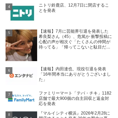
ニトリ鈴鹿店、12月7日に閉店するこ
とを発表
【速報】7月に芸能界引退を発表した
希良梨さん（45）、危篤か 衝撃投稿に
心配の声が相次ぐ「たくさんの仲間が
待ってる」「帰ってこないと駄目だ
よ」
【速報】内田達也、現役引退を発表
「16年間本当にありがとうございまし
た」
ファミリーマート「テバ・チキ」1182
店舗で最大900個の自主回収と返金対
応を発表
『マルイシティ横浜』2026年2月28に