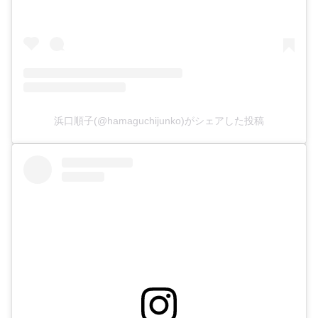
浜口順子(@hamaguchijunko)がシェアした投稿