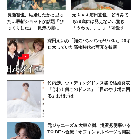
長瀬智也、結婚したかと思っ
元ＡＡＡ浦田直也、どうみて
た…最新ショットが話題「び
も39歳には見えない…驚き
っくりした」「長瀬の肩に置
「うわぁ。。。」「可愛すぎ
く手が気になる」
ます」
深田えいみ「顔のパンパンがヤバい」20キ
ロ太っていた高校時代の写真を披露
竹内渉、ウエディングドレス姿で結婚発表
「うわ！何このドレス」「目のやり場に困
る」お相手は…
元ジャニーズJr.大東立樹、滝沢秀明率いる
TO BEへ合流！オフィシャルページも開設