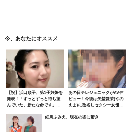
今、あなたにオススメ
【祝】浜口順子、第1子妊娠を
あの日テレジェニックがAVデ
発表！「ずっとずっと待ち望
ビュー！今後は矢埜愛茉(やの
んでいた、新たな命です」
えま)に改名しセクシー女優と
「初めての出産を前に不安な
して活動
細川ふみえ、現在の姿に驚き
気持ちも正直あります」