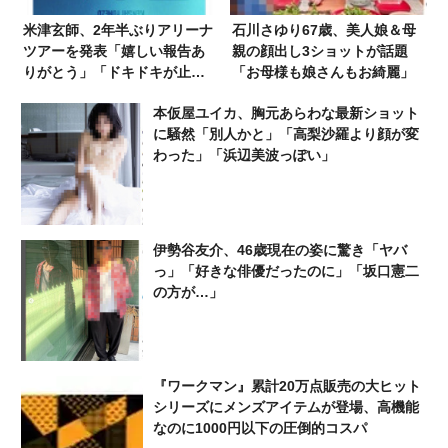
米津玄師、2年半ぶりアリーナ
石川さゆり67歳、美人娘＆母
ツアーを発表「嬉しい報告あ
親の顔出し3ショットが話題
りがとう」「ドキドキが止ま
「お母様も娘さんもお綺麗」
らない」「おめでとうござい
本仮屋ユイカ、胸元あらわな最新ショット
ます！」
に騒然「別人かと」「高梨沙羅より顔が変
わった」「浜辺美波っぽい」
伊勢谷友介、46歳現在の姿に驚き「ヤバ
っ」「好きな俳優だったのに」「坂口憲二
の方が…」
『ワークマン』累計20万点販売の大ヒット
シリーズにメンズアイテムが登場、高機能
なのに1000円以下の圧倒的コスパ