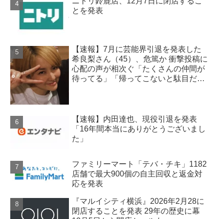
ニトリ鈴鹿店、12月7日に閉店するこ
とを発表
【速報】7月に芸能界引退を発表した
希良梨さん（45）、危篤か 衝撃投稿に
心配の声が相次ぐ「たくさんの仲間が
待ってる」「帰ってこないと駄目だ
よ」
【速報】内田達也、現役引退を発表
「16年間本当にありがとうございまし
た」
ファミリーマート「テバ・チキ」1182
店舗で最大900個の自主回収と返金対
応を発表
『マルイシティ横浜』2026年2月28に
閉店することを発表 29年の歴史に幕