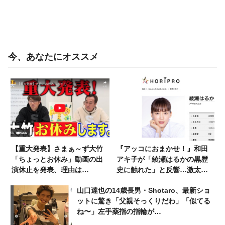
今、あなたにオススメ
【重大発表】さまぁ～ず大竹
『アッコにおまかせ！』和田
「ちょっとお休み」動画の出
アキ子が「綾瀬はるかの黒歴
演休止を発表、理由は…
史に触れた」と反響…激太
り、芸能界引退の危機だった
山口達也の14歳長男・Shotaro、最新ショ
ットに驚き「父親そっくりだわ」「似てる
ね〜」左手薬指の指輪が…