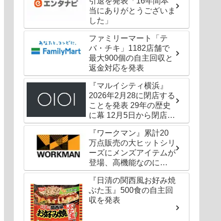
引退を発表「16年間本
当にありがとうございま
した」
ファミリーマート「テ
バ・チキ」1182店舗で
最大900個の自主回収と
返金対応を発表
『マルイシティ横浜』
2026年2月28に閉店する
ことを発表 29年の歴史
に幕 12月5日から閉店セ
ールも
『ワークマン』累計20
万点販売の大ヒットシリ
ーズにメンズアイテムが
登場、高機能なのに
1000円以下〜の圧倒的
『日清の関西風お好み焼
コスパ
ぶた玉』500食の自主回
収を発表