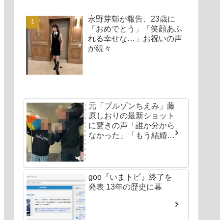
永野芽郁が報告、23歳に
「おめでとう」「笑顔あふ
れる幸せな…」お祝いの声
が続々
元「ブルゾンちえみ」藤
原しおりの最新ショット
に驚きの声「誰か分から
なかった」「もう結婚し
ちゃいなよ」
goo『いまトピ』終了を
発表 13年の歴史に幕