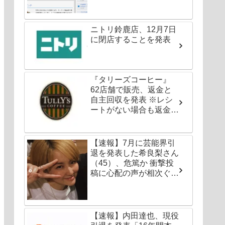
ニトリ鈴鹿店、12月7日
に閉店することを発表
『タリーズコーヒー』
62店舗で販売、返金と
自主回収を発表 ※レシ
ートがない場合も返金対
応可能
【速報】7月に芸能界引
退を発表した希良梨さん
（45）、危篤か 衝撃投
稿に心配の声が相次ぐ
「たくさんの仲間が待っ
てる」「帰ってこないと
駄目だよ」
【速報】内田達也、現役