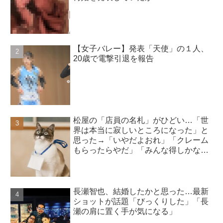
【女子バレー】発表「天使」の１人、
20歳で電撃引退を報告
松屋の「店員の名札」がひどい…「世
界は本当に寂しいところになった」と
思った→「いやだよおれ」「クレーム
もらったらやだ」「みんな得しかな
い」
長瀬智也、結婚したかと思った…最新
ショットが話題「びっくりした」「長
瀬の肩に置く手が気になる」