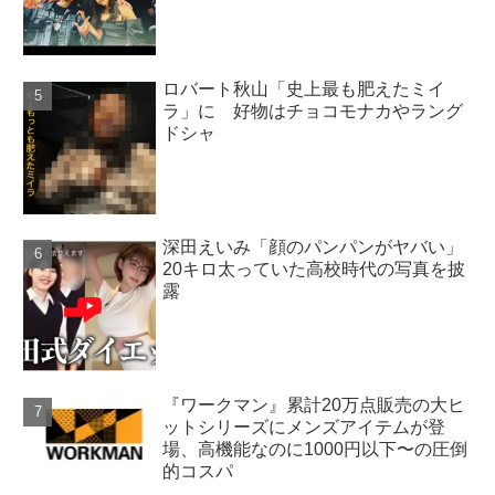
ロバート秋山「史上最も肥えたミイ
ラ」に 好物はチョコモナカやラング
ドシャ
深田えいみ「顔のパンパンがヤバい」
20キロ太っていた高校時代の写真を披
露
『ワークマン』累計20万点販売の大ヒ
ットシリーズにメンズアイテムが登
場、高機能なのに1000円以下〜の圧倒
的コスパ