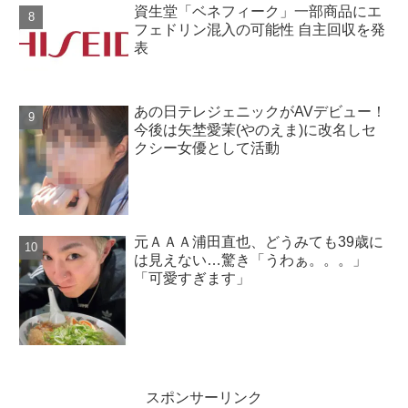
資生堂「ベネフィーク」一部商品にエ
フェドリン混入の可能性 自主回収を発
表
あの日テレジェニックがAVデビュー！
今後は矢埜愛茉(やのえま)に改名しセ
クシー女優として活動
元ＡＡＡ浦田直也、どうみても39歳に
は見えない…驚き「うわぁ。。。」
「可愛すぎます」
スポンサーリンク