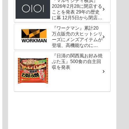
『マルイシティ横浜』
2026年2月28に閉店する
ことを発表 29年の歴史
に幕 12月5日から閉店セ
ールも
『ワークマン』累計20
万点販売の大ヒットシリ
ーズにメンズアイテムが
登場、高機能なのに
1000円以下〜の圧倒的
『日清の関西風お好み焼
コスパ
ぶた玉』500食の自主回
収を発表