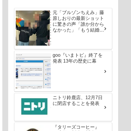
元「ブルゾンちえみ」藤
原しおりの最新ショット
に驚きの声「誰か分から
なかった」「もう結婚し
ちゃいなよ」
goo『いまトピ』終了を
発表 13年の歴史に幕
ニトリ鈴鹿店、12月7日
に閉店することを発表
『タリーズコーヒー』