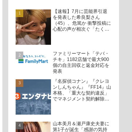
【速報】7月に芸能界引退
を発表した希良梨さん
（45）、危篤か 衝撃投稿に
心配の声が相次ぐ「たくさ
んの仲間が待ってる」「帰
ってこないと駄目だよ」
ファミリーマート「テバ・
チキ」1182店舗で最大900
個の自主回収と返金対応を
発表
『名探偵コナン』『クレヨ
ンしんちゃん』『FF14』山
本格、「重大な契約違反」
でマネジメント契約解除、
廃業も発表
山本美月＆瀬戸康史夫妻に
第1子が誕生「感謝の気持