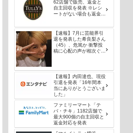
62店舗で販売、返金と
自主回収を発表 ※レシ
ートがない場合も返金対
応可能
【速報】7月に芸能界引
退を発表した希良梨さん
（45）、危篤か 衝撃投
稿に心配の声が相次ぐ
「たくさんの仲間が待っ
てる」「帰ってこないと
駄目だよ」
【速報】内田達也、現役
引退を発表「16年間本
当にありがとうございま
した」
ファミリーマート「テ
バ・チキ」1182店舗で
最大900個の自主回収と
返金対応を発表