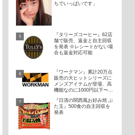
ちでいっぱいです」
『タリーズコーヒー』62店
舗で販売、返金と自主回収
を発表 ※レシートがない場
合も返金対応可能
『ワークマン』累計20万点
販売の大ヒットシリーズに
メンズアイテムが登場、高
機能なのに1000円以下〜の
圧倒的コスパ
『日清の関西風お好み焼 ぶ
た玉』500食の自主回収を
発表