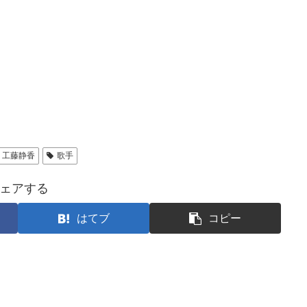
工藤静香
歌手
ェアする
はてブ
コピー