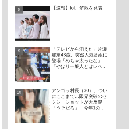
【速報】lol、解散を発表
「テレビから消えた」片瀬
那奈43歳、突然人気番組に
登場「めちゃ太ったな」
「やはり一般人とはレベル
が違う」
アンゴラ村長（30）、つい
にここまで…限界突破のセ
クシーショットが大反響
「うそだろ」「今年1の衝
撃かも」